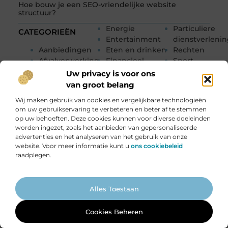
Hoe bouw je een SEO-vriendelijke website
structuur?
Energie
Particuliere
CATEGORIEËN
Entertainment
dienstverleni
Aanbiedingen
Eten en drinken
Rechten
Afvalverwerking
Financieel
Sport
Alarmsysteem
Gezondheid
Toerisme
Uw privacy is voor ons
Auto's en
Groothandel
Tuin en
van groot belang
Motoren
Hobby en vrije
buitenleven
Wij maken gebruik van cookies en vergelijkbare technologieën
Banen en
tijd
Tweewielers
om uw gebruikservaring te verbeteren en beter af te stemmen
opleidingen
Horeca
Vakantie
op uw behoeften. Deze cookies kunnen voor diverse doeleinden
Beauty en
Huishoudelijk
Verbouwen
worden ingezet, zoals het aanbieden van gepersonaliseerde
verzorging
Internet
Vervoer en
advertenties en het analyseren van het gebruik van onze
Bedrijven
marketing
transport
website. Voor meer informatie kunt u
ons cookiebeleid
raadplegen.
Bloemen
Kinderen
Winkelen
Blog
Kunst en Kitsch
Woning en Tui
Boeken en
Management
Woningen
Ga Naar Bo
Tijdschriften
Marketing
Zakelijk
Alles Toestaan
Cadeau
Meubels
Zakelijke
Dienstverlening
Mode en
dienstverleni
Cookies Beheren
Dieren
Kleding
Zorg