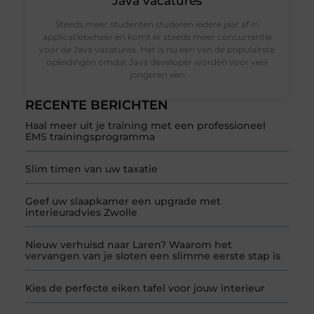
Java vacatures
Steeds meer studenten studeren iedere jaar af in
applicatiebeheer en komt er steeds meer concurrentie
voor de Java vacatures. Het is nu een van de populairste
opleidingen omdat Java developer worden voor veel
jongeren een
RECENTE BERICHTEN
Haal meer uit je training met een professioneel
EMS trainingsprogramma
Slim timen van uw taxatie
Geef uw slaapkamer een upgrade met
interieuradvies Zwolle
Nieuw verhuisd naar Laren? Waarom het
vervangen van je sloten een slimme eerste stap is
Kies de perfecte eiken tafel voor jouw interieur