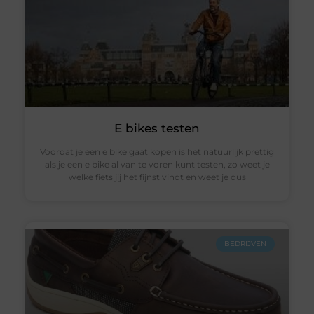
E bikes testen
Voordat je een e bike gaat kopen is het natuurlijk prettig
als je een e bike al van te voren kunt testen, zo weet je
welke fiets jij het fijnst vindt en weet je dus
BEDRIJVEN