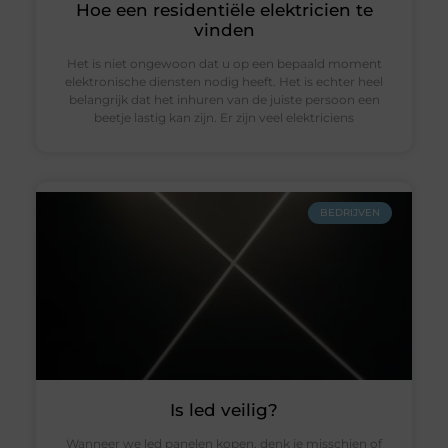
Hoe een residentiële elektricien te
vinden
Het is niet ongewoon dat u op een bepaald moment
elektronische diensten nodig heeft. Het is echter heel
belangrijk dat het inhuren van de juiste persoon een
beetje lastig kan zijn. Er zijn veel elektriciens
BEDRIJVEN
Is led veilig?
Wanneer we led panelen kopen, denk je misschien of