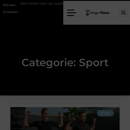
Slim timen van uw taxatie
Geef uw slaapkamer een upgrade met
Nieuwe
artikelen
Categorie: Sport
SPORT