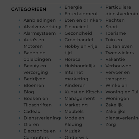
Energie
Particuliere
CATEGORIEËN
Entertainment
dienstverleni
Aanbiedingen
Eten en drinken
Rechten
Afvalverwerking
Financieel
Sport
Alarmsysteem
Gezondheid
Toerisme
Auto's en
Groothandel
Tuin en
Motoren
Hobby en vrije
buitenleven
Banen en
tijd
Tweewielers
opleidingen
Horeca
Vakantie
Beauty en
Huishoudelijk
Verbouwen
verzorging
Internet
Vervoer en
Bedrijven
marketing
transport
Bloemen
Kinderen
Winkelen
Blog
Kunst en Kitsch
Woning en Tui
Boeken en
Management
Woningen
Tijdschriften
Marketing
Zakelijk
Cadeau
Meubels
Zakelijke
Dienstverlening
Mode en
dienstverleni
Dieren
Kleding
Zorg
Electronica en
Muziek
Computers
Onderwijs