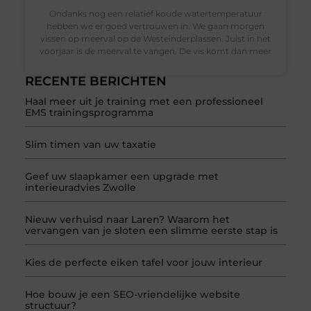
Ondanks nog een relatief koude watertemperatuur
hebben we er goed vertrouwen in. We gaan morgen
vissen op meerval op de Westeinderplassen. Juist in het
voorjaar is de meerval te vangen. De vis komt dan meer
RECENTE BERICHTEN
Haal meer uit je training met een professioneel
EMS trainingsprogramma
Slim timen van uw taxatie
Geef uw slaapkamer een upgrade met
interieuradvies Zwolle
Nieuw verhuisd naar Laren? Waarom het
vervangen van je sloten een slimme eerste stap is
Kies de perfecte eiken tafel voor jouw interieur
Hoe bouw je een SEO-vriendelijke website
structuur?