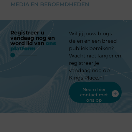
MEDIA EN BEROEMDHEDEN
Registreer u
Wil jij jouw blogs
vandaag nog en
delen en een breed
word lid van
ons
platform
publiek bereiken?
Wacht niet langer en
registreer je
vandaag nog op
Kings Place.nl
Neem hier
contact met
ons op