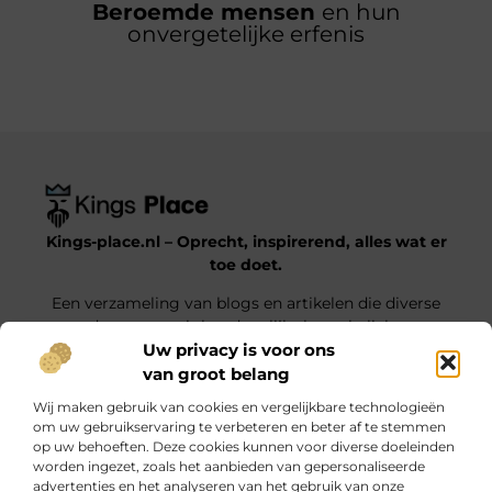
Beroemde mensen
en hun
onvergetelijke erfenis
Kings-place.nl – Oprecht, inspirerend, alles wat er
toe doet.
Een verzameling van blogs en artikelen die diverse
onderwerpen uit het dagelijks leven belichten.
Uw privacy is voor ons
van groot belang
Onze informatie
Wij maken gebruik van cookies en vergelijkbare technologieën
Website Linkbuilding: Jouw Weg naar Hogere Posities en Meer Verkeer
Geld verdienen met je website: haal alles uit jouw online platform
om uw gebruikservaring te verbeteren en beter af te stemmen
op uw behoeften. Deze cookies kunnen voor diverse doeleinden
Bericht categorie
worden ingezet, zoals het aanbieden van gepersonaliseerde
advertenties en het analyseren van het gebruik van onze