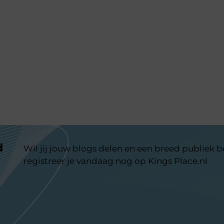
d
Wil jij jouw blogs delen en een breed publiek 
registreer je vandaag nog op Kings Place.nl