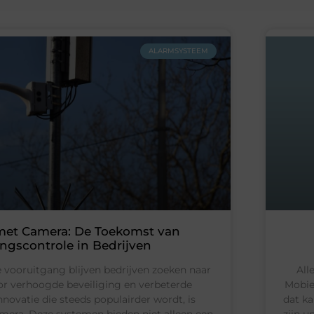
ALARMSYSTEEM
met Camera: De Toekomst van
ngscontrole in Bedrijven
 vooruitgang blijven bedrijven zoeken naar
All
or verhoogde beveiliging en verbeterde
Mobie
innovatie die steeds populairder wordt, is
dat k
era. Deze systemen bieden niet alleen een
zijn u