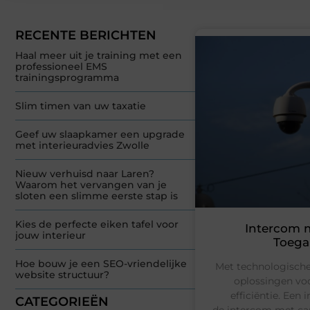
RECENTE BERICHTEN
Haal meer uit je training met een
professioneel EMS
trainingsprogramma
Slim timen van uw taxatie
Geef uw slaapkamer een upgrade
met interieuradvies Zwolle
Nieuw verhuisd naar Laren?
Waarom het vervangen van je
sloten een slimme eerste stap is
Kies de perfecte eiken tafel voor
Intercom 
jouw interieur
Toega
Hoe bouw je een SEO-vriendelijke
Met technologische
website structuur?
oplossingen vo
efficiëntie. Een 
CATEGORIEËN
de intercom met cam