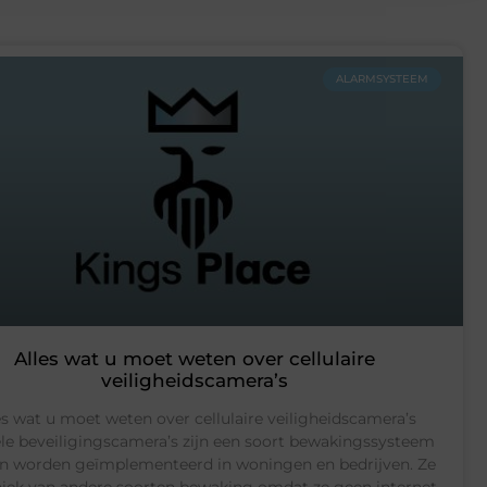
ALARMSYSTEEM
Alles wat u moet weten over cellulaire
veiligheidscamera’s
es wat u moet weten over cellulaire veiligheidscamera’s
le beveiligingscamera’s zijn een soort bewakingssysteem
an worden geïmplementeerd in woningen en bedrijven. Ze
niek van andere soorten bewaking omdat ze geen internet