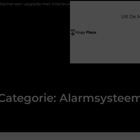
n upgrade met interieuradvies Zwolle
Nieuw verhuisd naar Lar
Uit De 
Categorie: Alarmsystee