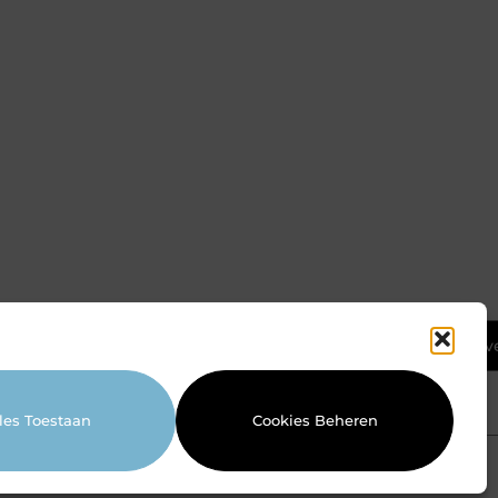
Ga Naar Bov
les Toestaan
Cookies Beheren
Website index
Cookiebeleid (EU)