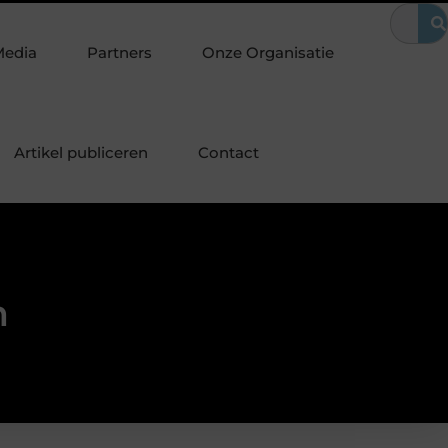
en? Waarom het vervangen van je sloten een slimme eerste stap is
Media
Partners
Onze Organisatie
Artikel publiceren
Contact
m