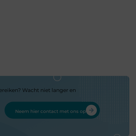
bereiken? Wacht niet langer en
Neem hier contact met ons op