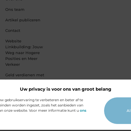
Ons team
Artikel publiceren
Contact
Website
Linkbuilding: Jouw
Weg naar Hogere
Posities en Meer
Verkeer
Geld verdienen met
je website: haal
alles uit jouw
Uw privacy is voor ons van groot belang
online platform
 gebruikservaring te verbeteren en beter af te
inden worden ingezet, zoals het aanbieden van
van onze website. Voor meer informatie kunt u
ons
Al