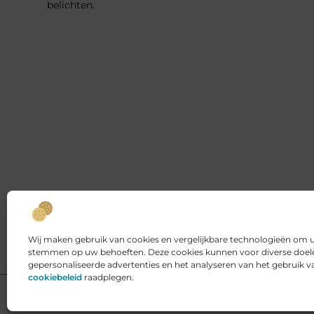
belichten.
Wij maken gebruik van cookies en vergelijkbare technologieën om uw
stemmen op uw behoeften. Deze cookies kunnen voor diverse doele
gepersonaliseerde advertenties en het analyseren van het gebruik 
cookiebeleid
raadplegen.
@2025 www.kings-place.nl. All Right Reserved.