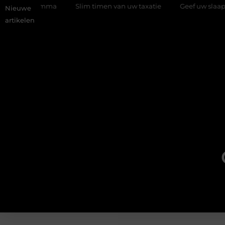
programma
Slim timen van uw taxatie
Geef uw slaapkamer ee
Nieuwe
artikelen