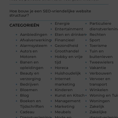
Hoe bouw je een SEO-vriendelijke website
structuur?
Energie
Particuliere
CATEGORIEËN
Entertainment
dienstverleni
Aanbiedingen
Eten en drinken
Rechten
Afvalverwerking
Financieel
Sport
Alarmsysteem
Gezondheid
Toerisme
Auto's en
Groothandel
Tuin en
Motoren
Hobby en vrije
buitenleven
Banen en
tijd
Tweewielers
opleidingen
Horeca
Vakantie
Beauty en
Huishoudelijk
Verbouwen
verzorging
Internet
Vervoer en
Bedrijven
marketing
transport
Bloemen
Kinderen
Winkelen
Blog
Kunst en Kitsch
Woning en Tui
Boeken en
Management
Woningen
Tijdschriften
Marketing
Zakelijk
Cadeau
Meubels
Zakelijke
Dienstverlening
Mode en
dienstverleni