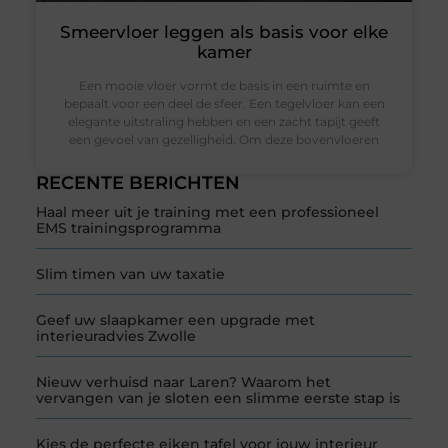
Smeervloer leggen als basis voor elke
kamer
Een mooie vloer vormt de basis in een ruimte en
bepaalt voor een deel de sfeer. Een tegelvloer kan een
elegante uitstraling hebben en een zacht tapijt geeft
een gevoel van gezelligheid. Om deze bovenvloeren
RECENTE BERICHTEN
Haal meer uit je training met een professioneel
EMS trainingsprogramma
Slim timen van uw taxatie
Geef uw slaapkamer een upgrade met
interieuradvies Zwolle
Nieuw verhuisd naar Laren? Waarom het
vervangen van je sloten een slimme eerste stap is
Kies de perfecte eiken tafel voor jouw interieur