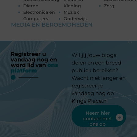
Dieren
Kleding
Zorg
Electronica en
Muziek
Computers
Onderwijs
MEDIA EN BEROEMDHEDEN
Registreer u
Wil jij jouw blogs
vandaag nog en
delen en een breed
word lid van
ons
platform
publiek bereiken?
Wacht niet langer en
registreer je
vandaag nog op
Kings Place.nl
Neem hier
contact met
ons op