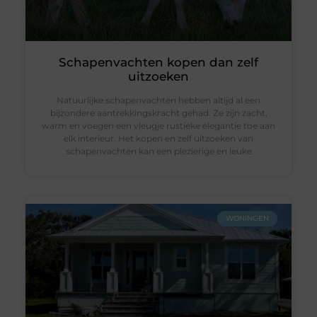
Schapenvachten kopen dan zelf
uitzoeken
Natuurlijke schapenvachten hebben altijd al een
bijzondere aantrekkingskracht gehad. Ze zijn zacht,
warm en voegen een vleugje rustieke elegantie toe aan
elk interieur. Het kopen en zelf uitzoeken van
schapenvachten kan een plezierige en leuke
WONINGEN