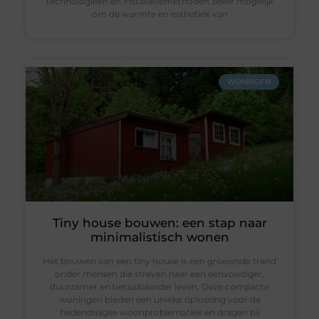
technologieën en installatiemethoden zeker mogelijk
om de warmte en esthetiek van
WONINGEN
Tiny house bouwen: een stap naar
minimalistisch wonen
Het bouwen van een tiny house is een groeiende trend
onder mensen die streven naar een eenvoudiger,
duurzamer en betaalbaarder leven. Deze compacte
woningen bieden een unieke oplossing voor de
hedendaagse woonproblematiek en dragen bij