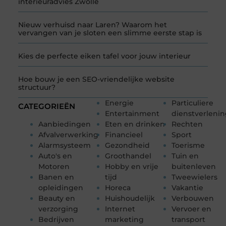
interieuradvies Zwolle
Nieuw verhuisd naar Laren? Waarom het
vervangen van je sloten een slimme eerste stap is
Kies de perfecte eiken tafel voor jouw interieur
Hoe bouw je een SEO-vriendelijke website
structuur?
Energie
Particuliere
CATEGORIEËN
Entertainment
dienstverleni
Aanbiedingen
Eten en drinken
Rechten
Afvalverwerking
Financieel
Sport
Alarmsysteem
Gezondheid
Toerisme
Auto's en
Groothandel
Tuin en
Motoren
Hobby en vrije
buitenleven
Banen en
tijd
Tweewielers
opleidingen
Horeca
Vakantie
Beauty en
Huishoudelijk
Verbouwen
verzorging
Internet
Vervoer en
Bedrijven
marketing
transport