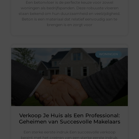
Een betonvloer is de perfecte keuze voor zowel
woningen als bedrijfspanden. Deze robuuste vloeren
staan bekend om hun duurzaamheid en veelzijdigheid.
Beton is een materiaal dat relatief eenvoudig aan te
brengen is en zorgt voor
WONINGEN
Verkoop Je Huis als Een Professional:
Geheimen van Succesvolle Makelaars
Een sterke eerste indruk Een succesvolle verkoop
begint met het creëren van een sterke eerste indruk.