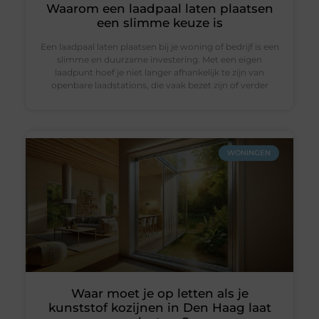
Waarom een laadpaal laten plaatsen
een slimme keuze is
Een laadpaal laten plaatsen bij je woning of bedrijf is een
slimme en duurzame investering. Met een eigen
laadpunt hoef je niet langer afhankelijk te zijn van
openbare laadstations, die vaak bezet zijn of verder
WONINGEN
Waar moet je op letten als je
kunststof kozijnen in Den Haag laat