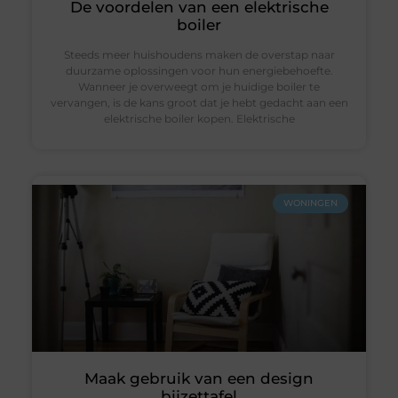
De voordelen van een elektrische
boiler
Steeds meer huishoudens maken de overstap naar
duurzame oplossingen voor hun energiebehoefte.
Wanneer je overweegt om je huidige boiler te
vervangen, is de kans groot dat je hebt gedacht aan een
elektrische boiler kopen. Elektrische
WONINGEN
Maak gebruik van een design
bijzettafel