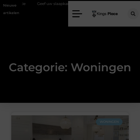
f uw slaapkamer een upgrade met interieuradvies Zwolle
Nieuw verh
Nieuwe
artikelen
Categorie: Woningen
WONINGEN