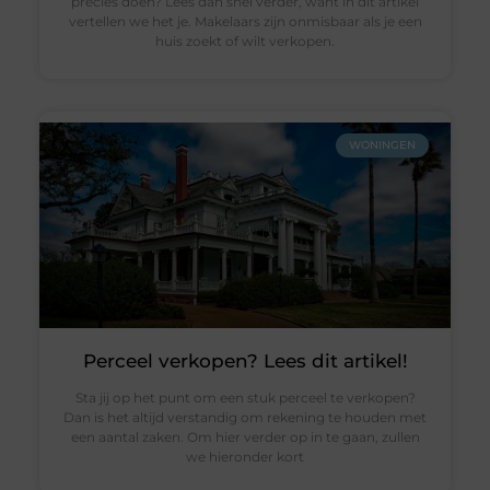
precies doen? Lees dan snel verder, want in dit artikel
vertellen we het je. Makelaars zijn onmisbaar als je een
huis zoekt of wilt verkopen.
WONINGEN
Perceel verkopen? Lees dit artikel!
Sta jij op het punt om een stuk perceel te verkopen?
Dan is het altijd verstandig om rekening te houden met
een aantal zaken. Om hier verder op in te gaan, zullen
we hieronder kort