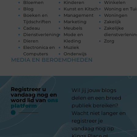
Bloemen
Kinderen
Winkelen
Blog
Kunst en Kitsch
Woning en Tui
Boeken en
Management
Woningen
Tijdschriften
Marketing
Zakelijk
Cadeau
Meubels
Zakelijke
Dienstverlening
Mode en
dienstverleni
Dieren
Kleding
Zorg
Electronica en
Muziek
Computers
Onderwijs
MEDIA EN BEROEMDHEDEN
Registreer u
Wil jij jouw blogs
vandaag nog en
delen en een breed
word lid van
ons
platform
publiek bereiken?
Wacht niet langer en
registreer je
vandaag nog op
Kings Place.nl