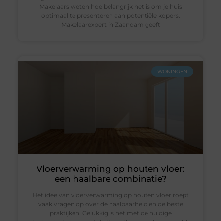
Makelaars weten hoe belangrijk het is om je huis
optimaal te presenteren aan potentiële kopers.
Makelaarexpert in Zaandam geeft
WONINGEN
Vloerverwarming op houten vloer:
een haalbare combinatie?
Het idee van vloerverwarming op houten vloer roept
vaak vragen op over de haalbaarheid en de beste
praktijken. Gelukkig is het met de huidige