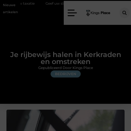
tie
Geef uw slaapkamer een upgrade met interieuradvies Zwolle
Nieuwe
artikelen
Je rijbewijs halen in Kerkraden
en omstreken
Gepubliceerd Door Kings Place
BEDRIJVEN