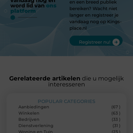
vandaag nog en
en een breed publiek
word lid van
ons
bereiken? Wacht niet
platform
langer en registreer je
vandaag nog op Kings-
place.nl
Registreer nu!
Gerelateerde artikelen
die u mogelijk
interesseren
POPULAR CATEGORIES
Aanbiedingen
(67 )
Winkelen
(63 )
Bedrijven
(33 )
Dienstverlening
(31 )
Woning en Tuin
(23 )