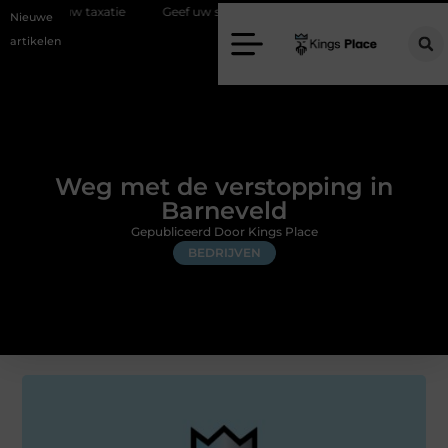
xatie
Geef uw slaapkamer een upgrade met interieuradvies Zwolle
Nieuwe
artikelen
Weg met de verstopping in
Barneveld
Gepubliceerd Door Kings Place
BEDRIJVEN