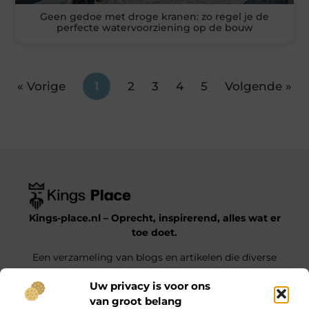
Geen gedoe met droge kranen: zo regel je de
perfecte watervoorziening op de bouw
« Vorige
1
2
3
4
5
Volgende »
Kings-place.nl – Oprecht, inspirerend, alles wat er
toe doet.
Een verzameling van blogs en artikelen die diverse
onderwerpen uit het dagelijks leven belichten.
Uw privacy is voor ons
van groot belang
Onze informatie