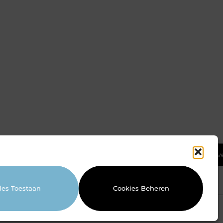
Ga Naar Bov
les Toestaan
Cookies Beheren
Website index
Cookiebeleid (EU)