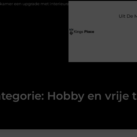
n upgrade met interieuradvies Zwolle
Nieuw verhuisd naar Lare
Uit De 
tegorie: Hobby en vrije t