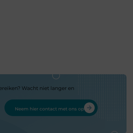
bereiken? Wacht niet langer en
Neem hier contact met ons op