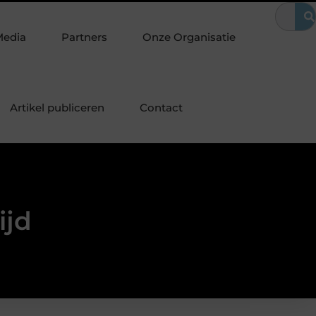
n? Waarom het vervangen van je sloten een slimme eerste stap is
Media
Partners
Onze Organisatie
Artikel publiceren
Contact
ijd