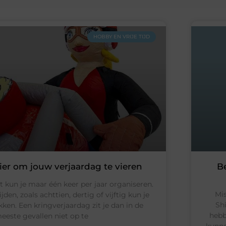
HOBBY EN VRIJE TIJD
ier om jouw verjaardag te vieren
B
t kun je maar één keer per jaar organiseren.
Mis
ijden, zoals achttien, dertig of vijftig kun je
Sh
kken. Een kringverjaardag zit je dan in de
hebb
eeste gevallen niet op te
kunne