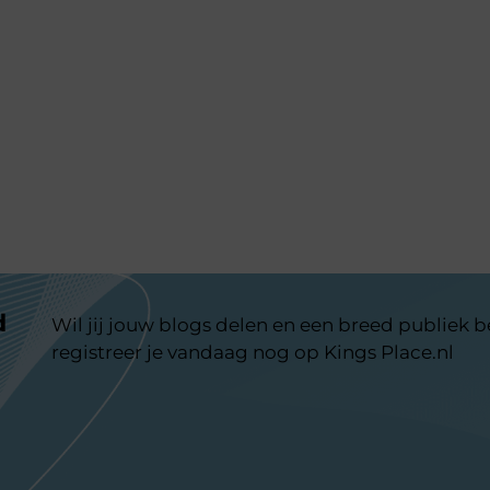
d
Wil jij jouw blogs delen en een breed publiek 
registreer je vandaag nog op Kings Place.nl