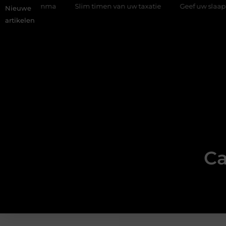
rogramma
Slim timen van uw taxatie
Geef uw slaapkamer ee
Nieuwe
artikelen
Ca