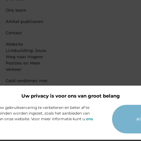
Ons team
Artikel publiceren
Contact
Website
Linkbuilding: Jouw
Weg naar Hogere
Posities en Meer
Verkeer
Geld verdienen met
je website: haal
alles uit jouw
Uw privacy is voor ons van groot belang
online platform
 gebruikservaring te verbeteren en beter af te
inden worden ingezet, zoals het aanbieden van
van onze website. Voor meer informatie kunt u
ons
Al