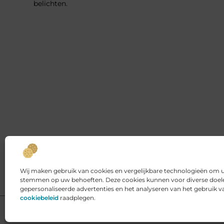
belichten.
Wij maken gebruik van cookies en vergelijkbare technologieën om uw
stemmen op uw behoeften. Deze cookies kunnen voor diverse doele
gepersonaliseerde advertenties en het analyseren van het gebruik 
cookiebeleid
raadplegen.
@2025 www.kings-place.nl. All Right Reserved.