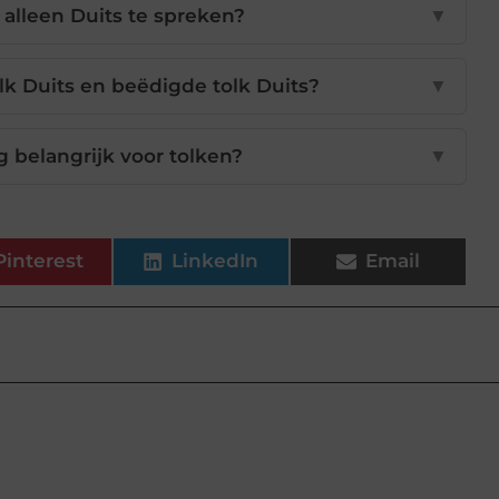
alleen Duits te spreken?
▼
olk Duits en beëdigde tolk Duits?
▼
 belangrijk voor tolken?
▼
Pinterest
LinkedIn
Email