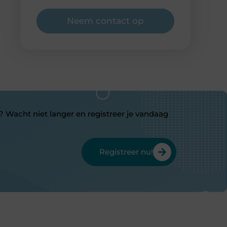
Neem contact op
? Wacht niet langer en registreer je vandaag
Registreer nu!