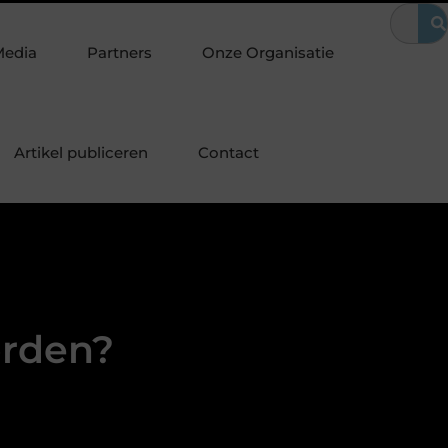
fel voor jouw interieur
Hoe bouw je een SEO-vriendelijke websit
Media
Partners
Onze Organisatie
Artikel publiceren
Contact
orden?