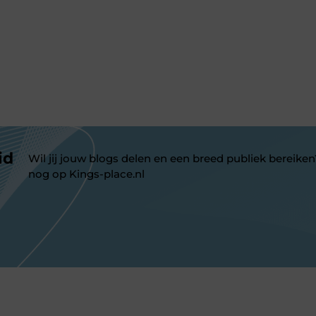
id
Wil jij jouw blogs delen en een breed publiek bereiken
nog op Kings-place.nl