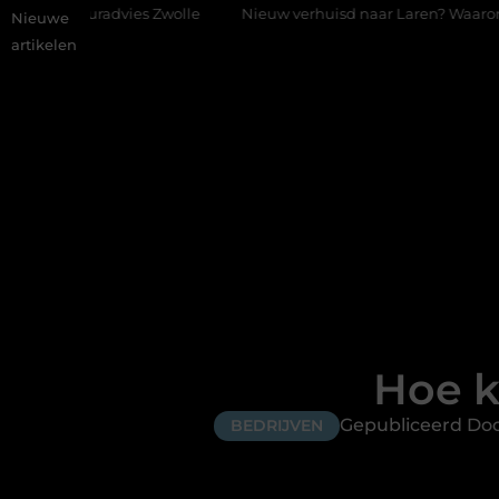
ies Zwolle
Nieuw verhuisd naar Laren? Waarom het vervangen va
Nieuwe
artikelen
Hoe k
Gepubliceerd Doo
BEDRIJVEN