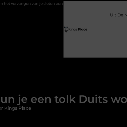
n je sloten een slimme eerste stap is
Kies de perfecte eiken ta
Uit De 
un je een tolk Duits w
r Kings Place