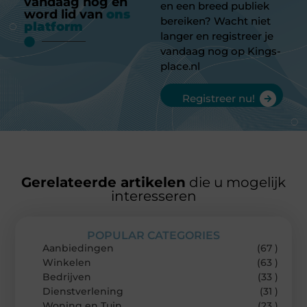
vandaag nog en
en een breed publiek
word lid van
ons
bereiken? Wacht niet
platform
langer en registreer je
vandaag nog op Kings-
place.nl
Registreer nu!
Gerelateerde artikelen
die u mogelijk
interesseren
POPULAR CATEGORIES
Aanbiedingen
(67 )
Winkelen
(63 )
Bedrijven
(33 )
Dienstverlening
(31 )
Woning en Tuin
(23 )