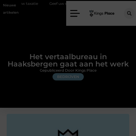
xatie
Geef uw slaapkamer een upgrade met interieuradvies Zwolle
Nieuwe
artikelen
Het vertaalbureau in
Haaksbergen gaat aan het werk
Gepubliceerd Door Kings Place
BEDRIJVEN