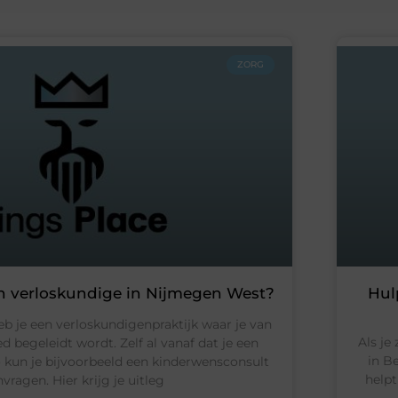
ZORG
n verloskundige in Nijmegen West?
Hul
b je een verloskundigenpraktijk waar je van
Als je
d begeleidt wordt. Zelf al vanaf dat je een
in B
 kun je bijvoorbeeld een kinderwensconsult
helpt
vragen. Hier krijg je uitleg