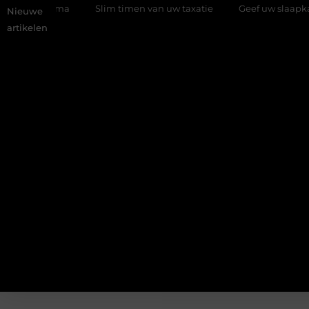
programma
Slim timen van uw taxatie
Geef uw slaapkamer e
Nieuwe
artikelen