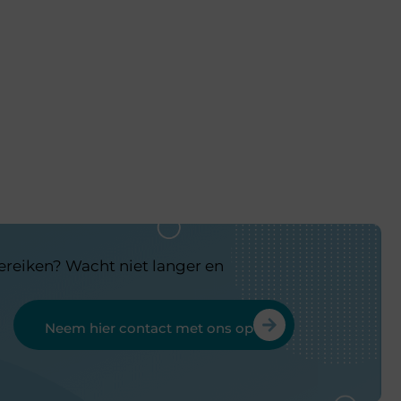
bereiken? Wacht niet langer en
Neem hier contact met ons op