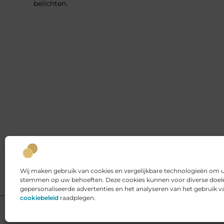
belichten.
Wij maken gebruik van cookies en vergelijkbare technologieën om uw
stemmen op uw behoeften. Deze cookies kunnen voor diverse doele
gepersonaliseerde advertenties en het analyseren van het gebruik 
cookiebeleid
raadplegen.
@2025 www.kings-place.nl. All Right Reserved.