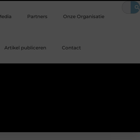
en? Waarom het vervangen van je sloten een slimme eerste stap is
Media
Partners
Onze Organisatie
Artikel publiceren
Contact