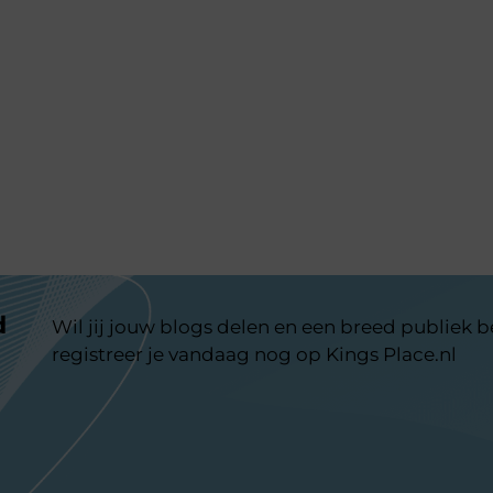
d
Wil jij jouw blogs delen en een breed publiek 
registreer je vandaag nog op Kings Place.nl