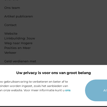
Ons team
Artikel publiceren
Contact
Website
Linkbuilding: Jouw
Weg naar Hogere
Posities en Meer
Verkeer
Geld verdienen met
je website: haal
alles uit jouw
Uw privacy is voor ons van groot belang
online platform
 gebruikservaring te verbeteren en beter af te
inden worden ingezet, zoals het aanbieden van
van onze website. Voor meer informatie kunt u
ons
Al