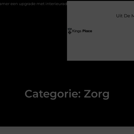
en upgrade met interieuradvies Zwolle
Nieuw verhuisd naar Lar
Uit De 
Categorie: Zorg