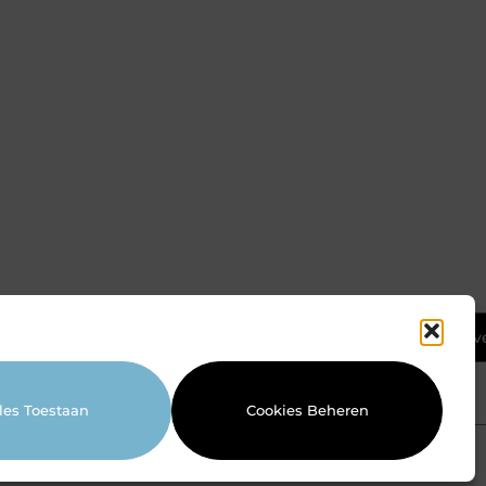
Ga Naar Bov
les Toestaan
Cookies Beheren
Website index
Cookiebeleid (EU)