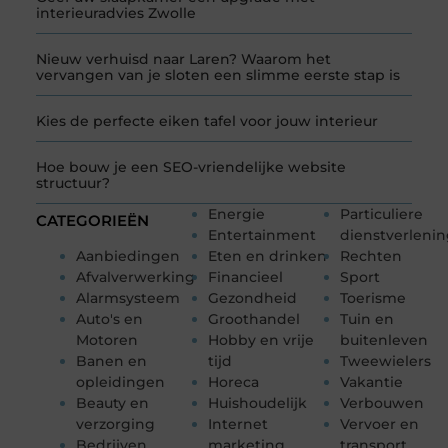
interieuradvies Zwolle
Nieuw verhuisd naar Laren? Waarom het
vervangen van je sloten een slimme eerste stap is
Kies de perfecte eiken tafel voor jouw interieur
Hoe bouw je een SEO-vriendelijke website
structuur?
Energie
Particuliere
CATEGORIEËN
Entertainment
dienstverleni
Aanbiedingen
Eten en drinken
Rechten
Afvalverwerking
Financieel
Sport
Alarmsysteem
Gezondheid
Toerisme
Auto's en
Groothandel
Tuin en
Motoren
Hobby en vrije
buitenleven
Banen en
tijd
Tweewielers
opleidingen
Horeca
Vakantie
Beauty en
Huishoudelijk
Verbouwen
verzorging
Internet
Vervoer en
Bedrijven
marketing
transport