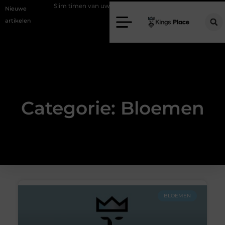
programma
Slim timen van uw taxatie
Geef uw slaapkamer een upg
Nieuwe
artikelen
Categorie: Bloemen
BLOEMEN