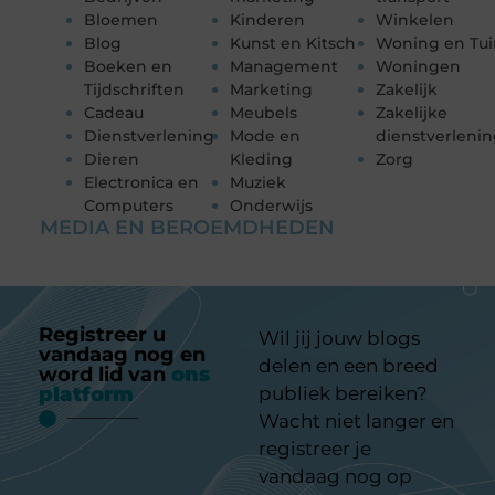
Bloemen
Kinderen
Winkelen
Blog
Kunst en Kitsch
Woning en Tui
Boeken en
Management
Woningen
Tijdschriften
Marketing
Zakelijk
Cadeau
Meubels
Zakelijke
Dienstverlening
Mode en
dienstverleni
Dieren
Kleding
Zorg
Electronica en
Muziek
Computers
Onderwijs
MEDIA EN BEROEMDHEDEN
Registreer u
Wil jij jouw blogs
vandaag nog en
delen en een breed
word lid van
ons
platform
publiek bereiken?
Wacht niet langer en
registreer je
vandaag nog op