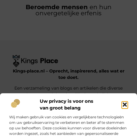
Beroemde mensen
en hun
onvergetelijke erfenis
Kings-place.nl – Oprecht, inspirerend, alles wat er
toe doet.
Een verzameling van blogs en artikelen die diverse
onderwerpen uit het dagelijks leven belichten.
Uw privacy is voor ons
van groot belang
Onze informatie
Wij maken gebruik van cookies en vergelijkbare technologieën
Website Linkbuilding: Jouw Weg naar Hogere Posities en Meer Verkeer
Geld verdienen met je website: haal alles uit jouw online platform
om uw gebruikservaring te verbeteren en beter af te stemmen
op uw behoeften. Deze cookies kunnen voor diverse doeleinden
Bericht categorie
worden ingezet, zoals het aanbieden van gepersonaliseerde