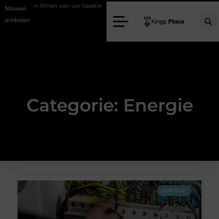
Slim timen van uw taxatie
Geef uw slaapkamer een upgrade met in
Nieuwe
artikelen
Categorie: Energie
ENERGIE