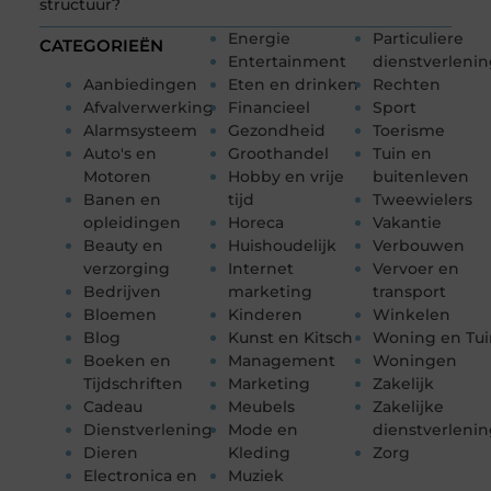
structuur?
Energie
Particuliere
CATEGORIEËN
Entertainment
dienstverleni
Aanbiedingen
Eten en drinken
Rechten
Afvalverwerking
Financieel
Sport
Alarmsysteem
Gezondheid
Toerisme
Auto's en
Groothandel
Tuin en
Motoren
Hobby en vrije
buitenleven
Banen en
tijd
Tweewielers
opleidingen
Horeca
Vakantie
Beauty en
Huishoudelijk
Verbouwen
verzorging
Internet
Vervoer en
Bedrijven
marketing
transport
Bloemen
Kinderen
Winkelen
Blog
Kunst en Kitsch
Woning en Tui
Boeken en
Management
Woningen
Tijdschriften
Marketing
Zakelijk
Cadeau
Meubels
Zakelijke
Dienstverlening
Mode en
dienstverleni
Dieren
Kleding
Zorg
Electronica en
Muziek