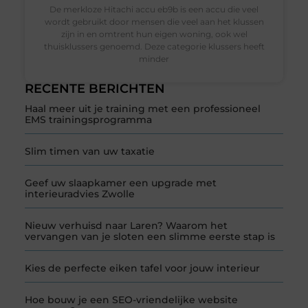
De merkloze Hitachi accu eb9b is een accu die veel
wordt gebruikt door mensen die veel aan het klussen
zijn in en omtrent hun eigen woning, ook wel
thuisklussers genoemd. Deze categorie klussers heeft
minder
RECENTE BERICHTEN
Haal meer uit je training met een professioneel
EMS trainingsprogramma
Slim timen van uw taxatie
Geef uw slaapkamer een upgrade met
interieuradvies Zwolle
Nieuw verhuisd naar Laren? Waarom het
vervangen van je sloten een slimme eerste stap is
Kies de perfecte eiken tafel voor jouw interieur
Hoe bouw je een SEO-vriendelijke website