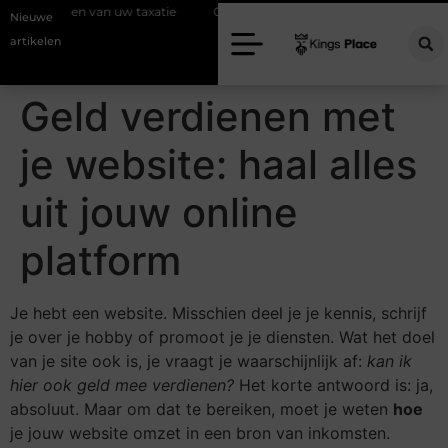
m timen van uw taxatie
Geef uw slaapkamer een upgrade met interieu
Nieuwe
artikelen
Geld verdienen met
je website: haal alles
uit jouw online
platform
Je hebt een website. Misschien deel je je kennis, schrijf
je over je hobby of promoot je je diensten. Wat het doel
van je site ook is, je vraagt je waarschijnlijk af:
kan ik
hier ook geld mee verdienen?
Het korte antwoord is: ja,
absoluut. Maar om dat te bereiken, moet je weten
hoe
je jouw website omzet in een bron van inkomsten.