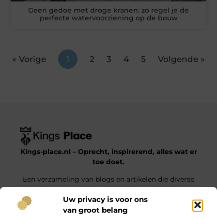
Geen gedoe met droge kranen: zo regel je de
perfecte watervoorziening op de bouw
« Vorige
1
2
3
4
5
Volgende »
Kings-place.nl – Oprecht, inspirerend, alles wat er
toe doet.
Een verzameling van blogs en artikelen die diverse
onderwerpen uit het dagelijks leven belichten.
Uw privacy is voor ons
van groot belang
Onze informatie