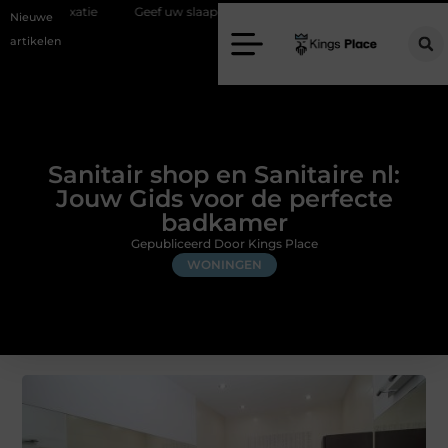
Geef uw slaapkamer een upgrade met interieuradvies Zwolle
N
Nieuwe
artikelen
Sanitair shop en Sanitaire nl:
Jouw Gids voor de perfecte
badkamer
Gepubliceerd Door Kings Place
WONINGEN