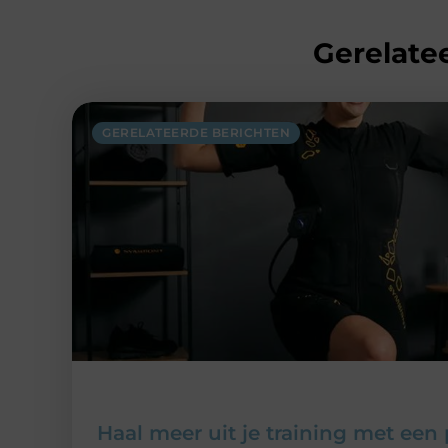
Gerelatee
GERELATEERDE BERICHTEN
Haal meer uit je training met ee