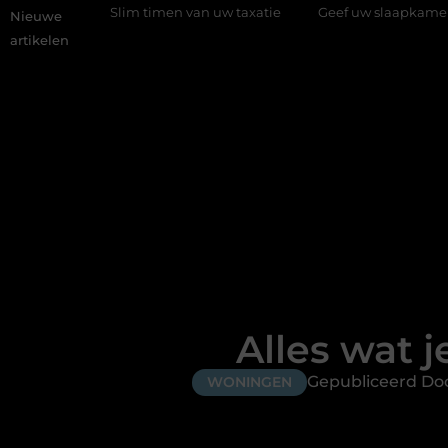
 timen van uw taxatie
Geef uw slaapkamer een upgrade met int
Nieuwe
artikelen
Alles wat 
Gepubliceerd Doo
WONINGEN