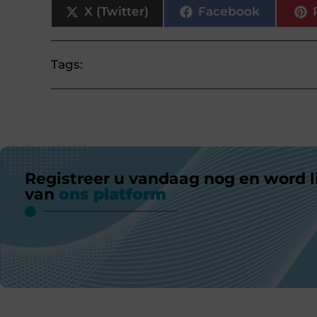
X (Twitter)
Facebook
Tags:
Registreer u vandaag nog en word l
van
ons platform