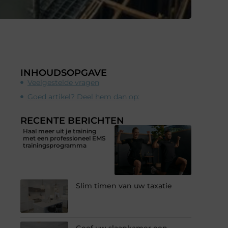
INHOUDSOPGAVE
Veelgestelde vragen
Goed artikel? Deel hem dan op:
RECENTE BERICHTEN
Haal meer uit je training
met een professioneel EMS
trainingsprogramma
Slim timen van uw taxatie
Geef uw slaapkamer een