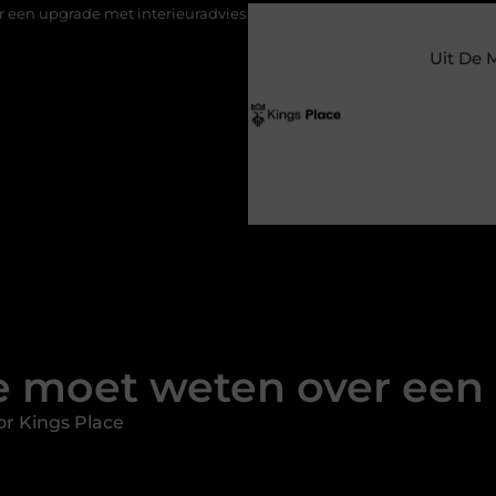
erieuradvies Zwolle
Nieuw verhuisd naar Laren? Waarom het ver
Uit De 
je moet weten over een
r Kings Place