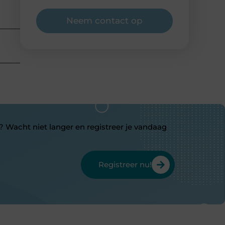
Neem contact op
? Wacht niet langer en registreer je vandaag
Registreer nu!