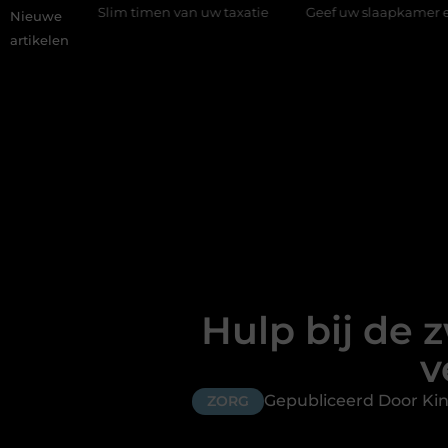
Slim timen van uw taxatie
Geef uw slaapkamer een upgrade me
Nieuwe
artikelen
Hulp bij de 
v
Gepubliceerd Door Kin
ZORG