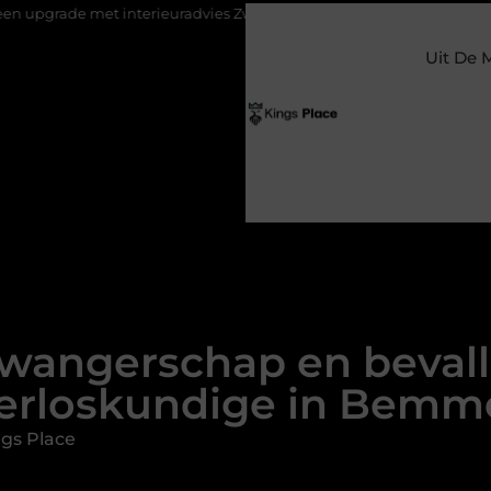
t interieuradvies Zwolle
Nieuw verhuisd naar Laren? Waarom he
Uit De 
zwangerschap en beval
erloskundige in Bemm
gs Place