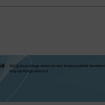
id
Wil jij jouw blogs delen en een breed publiek bereiken
nog op Kings-place.nl