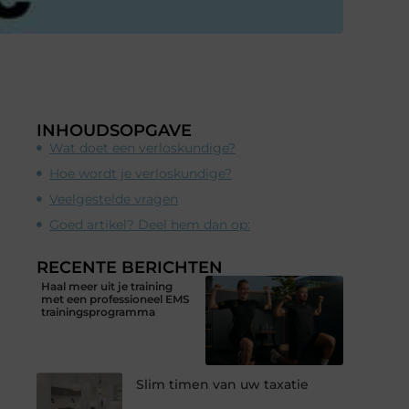
INHOUDSOPGAVE
Wat doet een verloskundige?
Hoe wordt je verloskundige?
Veelgestelde vragen
Goed artikel? Deel hem dan op:
RECENTE BERICHTEN
Haal meer uit je training
met een professioneel EMS
trainingsprogramma
Slim timen van uw taxatie