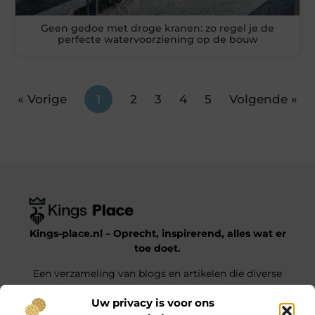
Geen gedoe met droge kranen: zo regel je de
perfecte watervoorziening op de bouw
« Vorige
1
2
3
4
5
Volgende »
Kings-place.nl – Oprecht, inspirerend, alles wat er
toe doet.
Een verzameling van blogs en artikelen die diverse
onderwerpen uit het dagelijks leven belichten.
Uw privacy is voor ons