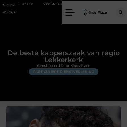
tie
Geef uw slaapkamer een upgrade met interieuradvies Zwolle
Nieuwe
artikelen
De beste kapperszaak van regio
Lekkerkerk
Gepubliceerd Door Kings Place
PARTICULIERE DIENSTVERLENING