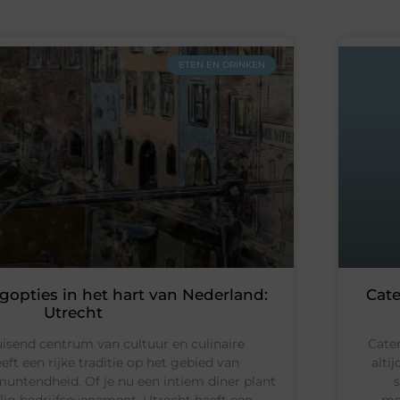
ETEN EN DRINKEN
gopties in het hart van Nederland:
Cate
Utrecht
uisend centrum van cultuur en culinaire
Cate
eft een rijke traditie op het gebied van
alti
untendheid. Of je nu een intiem diner plant
lig bedrijfsevenement, Utrecht heeft een
me