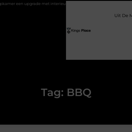
en upgrade met interieuradvies Zwolle
Nieuw verhuisd naar Lar
Uit De 
Tag: BBQ