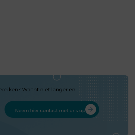
bereiken? Wacht niet langer en
Neem hier contact met ons op