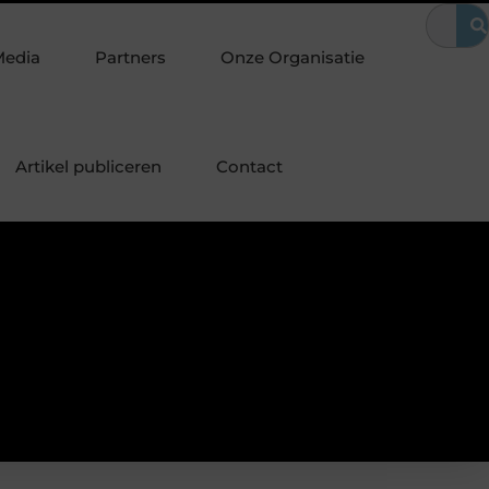
en? Waarom het vervangen van je sloten een slimme eerste stap is
Media
Partners
Onze Organisatie
Artikel publiceren
Contact