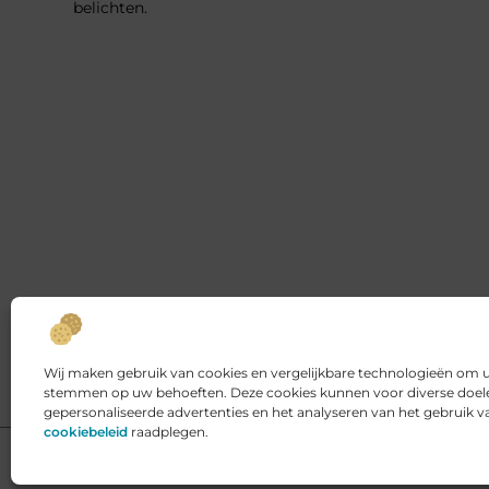
belichten.
Wij maken gebruik van cookies en vergelijkbare technologieën om uw
stemmen op uw behoeften. Deze cookies kunnen voor diverse doele
gepersonaliseerde advertenties en het analyseren van het gebruik 
cookiebeleid
raadplegen.
@2025 www.kings-place.nl. All Right Reserved.