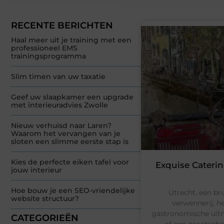
RECENTE BERICHTEN
Haal meer uit je training met een
professioneel EMS
trainingsprogramma
Slim timen van uw taxatie
Geef uw slaapkamer een upgrade
met interieuradvies Zwolle
Nieuw verhuisd naar Laren?
Waarom het vervangen van je
sloten een slimme eerste stap is
Kies de perfecte eiken tafel voor
Exquise Caterin
jouw interieur
Hoe bouw je een SEO-vriendelijke
Utrecht, een br
website structuur?
verwennerij, he
gastronomische uitm
CATEGORIEËN
of een grootscha