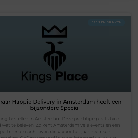
ETEN EN DRINKEN
raar Happie Delivery in Amsterdam heeft een
bijzondere Special
ring bestellen in Amsterdam Deze prachtige plaats biedt
jd wat te beleven. Zo kent Amsterdam vele events en een
spetterende nachtleven die u door het jaar heen kunt
emaken. GeÔnteresseerd in meer informatie over wat