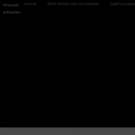
programma
Slim timen van uw taxatie
Geef uw slaapkamer e
Nieuwe
artikelen