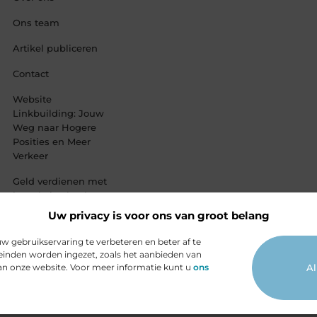
Ons team
Artikel publiceren
Contact
Website
Linkbuilding: Jouw
Weg naar Hogere
Posities en Meer
Verkeer
Geld verdienen met
je website: haal
alles uit jouw
Uw privacy is voor ons van groot belang
online platform
 gebruikservaring te verbeteren en beter af te
inden worden ingezet, zoals het aanbieden van
van onze website. Voor meer informatie kunt u
ons
Al