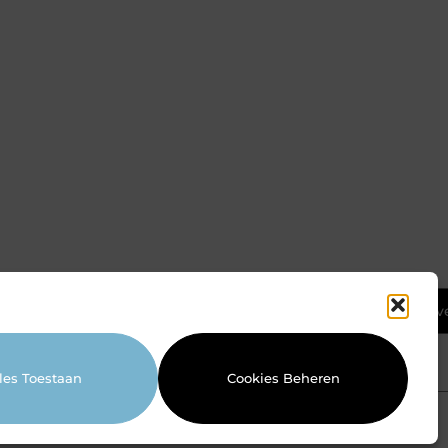
Ga Naar Bov
les Toestaan
Cookies Beheren
Website index
Cookiebeleid (EU)