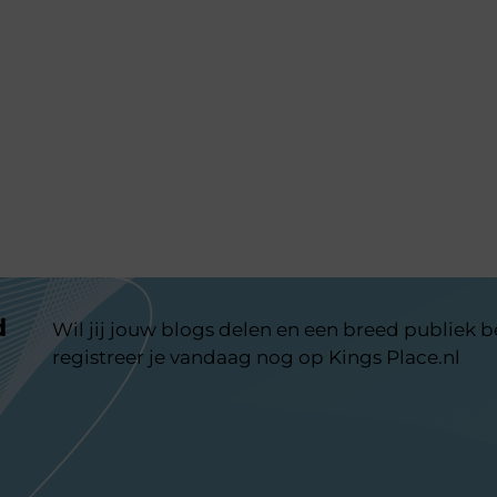
d
Wil jij jouw blogs delen en een breed publiek 
registreer je vandaag nog op Kings Place.nl