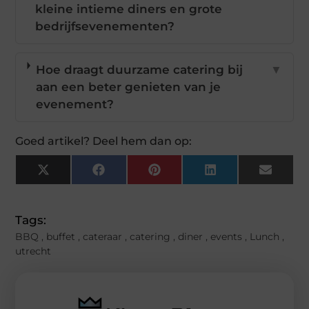
kleine intieme diners en grote
bedrijfsevenementen?
Hoe draagt duurzame catering bij
▼
aan een beter genieten van je
evenement?
Goed artikel? Deel hem dan op:
X
Facebook
Pinterest
LinkedIn
Email
(Twitter)
Tags:
BBQ
,
buffet
,
cateraar
,
catering
,
diner
,
events
,
Lunch
,
utrecht