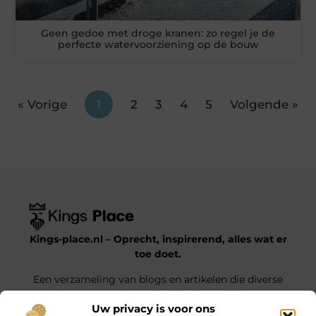
Geen gedoe met droge kranen: zo regel je de
perfecte watervoorziening op de bouw
« Vorige
1
2
3
4
5
Volgende »
Kings-place.nl – Oprecht, inspirerend, alles wat er
toe doet.
Een verzameling van blogs en artikelen die diverse
onderwerpen uit het dagelijks leven belichten.
Uw privacy is voor ons