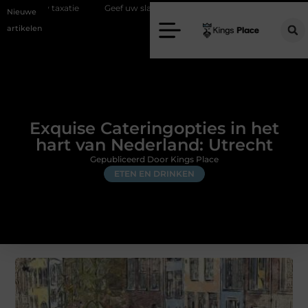
ie
Geef uw slaapkamer een upgrade met interieuradvies Zwolle
Nieuwe
artikelen
Exquise Cateringopties in het
hart van Nederland: Utrecht
Gepubliceerd Door Kings Place
ETEN EN DRINKEN