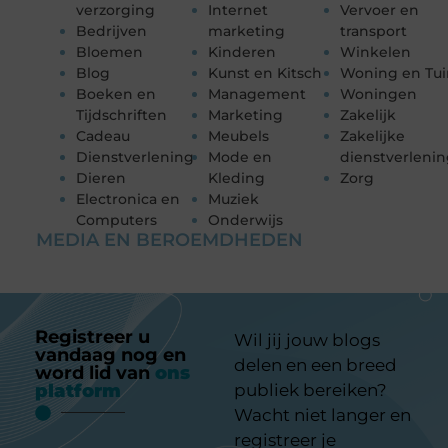
verzorging
Internet
Vervoer en
Bedrijven
marketing
transport
Bloemen
Kinderen
Winkelen
Blog
Kunst en Kitsch
Woning en Tui
Boeken en
Management
Woningen
Tijdschriften
Marketing
Zakelijk
Cadeau
Meubels
Zakelijke
Dienstverlening
Mode en
dienstverleni
Dieren
Kleding
Zorg
Electronica en
Muziek
Computers
Onderwijs
MEDIA EN BEROEMDHEDEN
Registreer u
Wil jij jouw blogs
vandaag nog en
delen en een breed
word lid van
ons
platform
publiek bereiken?
Wacht niet langer en
registreer je