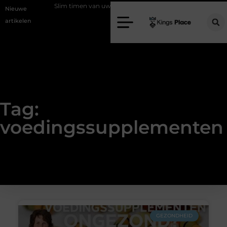
rogramma
Slim timen van uw taxatie
Geef uw slaapkamer een upg
Nieuwe
artikelen
Tag:
voedingssupplementen
GEZONDHEID