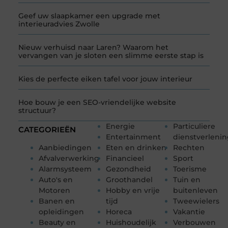
Geef uw slaapkamer een upgrade met
interieuradvies Zwolle
Nieuw verhuisd naar Laren? Waarom het
vervangen van je sloten een slimme eerste stap is
Kies de perfecte eiken tafel voor jouw interieur
Hoe bouw je een SEO-vriendelijke website
structuur?
Energie
Particuliere
CATEGORIEËN
Entertainment
dienstverleni
Aanbiedingen
Eten en drinken
Rechten
Afvalverwerking
Financieel
Sport
Alarmsysteem
Gezondheid
Toerisme
Auto's en
Groothandel
Tuin en
Motoren
Hobby en vrije
buitenleven
Banen en
tijd
Tweewielers
opleidingen
Horeca
Vakantie
Beauty en
Huishoudelijk
Verbouwen