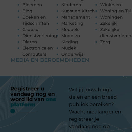
Bloemen
Kinderen
Winkelen
Blog
Kunst en Kitsch
Woning en Tui
Boeken en
Management
Woningen
Tijdschriften
Marketing
Zakelijk
Cadeau
Meubels
Zakelijke
Dienstverlening
Mode en
dienstverleni
Dieren
Kleding
Zorg
Electronica en
Muziek
Computers
Onderwijs
MEDIA EN BEROEMDHEDEN
Registreer u
Wil jij jouw blogs
vandaag nog en
delen en een breed
word lid van
ons
platform
publiek bereiken?
Wacht niet langer en
registreer je
vandaag nog op