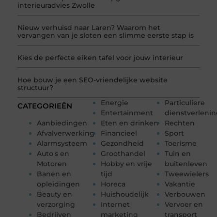
interieuradvies Zwolle
Nieuw verhuisd naar Laren? Waarom het
vervangen van je sloten een slimme eerste stap is
Kies de perfecte eiken tafel voor jouw interieur
Hoe bouw je een SEO-vriendelijke website
structuur?
Energie
Particuliere
CATEGORIEËN
Entertainment
dienstverleni
Aanbiedingen
Eten en drinken
Rechten
Afvalverwerking
Financieel
Sport
Alarmsysteem
Gezondheid
Toerisme
Auto's en
Groothandel
Tuin en
Motoren
Hobby en vrije
buitenleven
Banen en
tijd
Tweewielers
opleidingen
Horeca
Vakantie
Beauty en
Huishoudelijk
Verbouwen
verzorging
Internet
Vervoer en
Bedrijven
marketing
transport