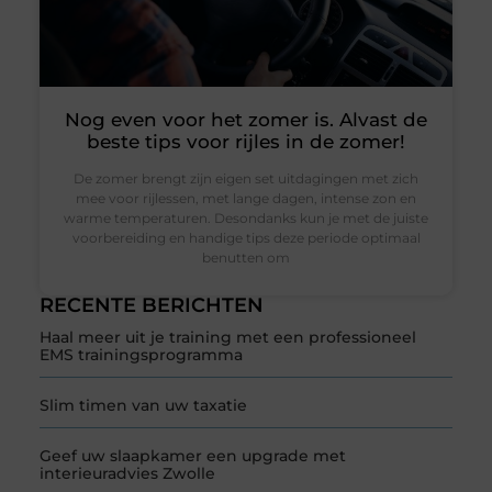
Nog even voor het zomer is. Alvast de
beste tips voor rijles in de zomer!
De zomer brengt zijn eigen set uitdagingen met zich
mee voor rijlessen, met lange dagen, intense zon en
warme temperaturen. Desondanks kun je met de juiste
voorbereiding en handige tips deze periode optimaal
benutten om
RECENTE BERICHTEN
Haal meer uit je training met een professioneel
EMS trainingsprogramma
Slim timen van uw taxatie
Geef uw slaapkamer een upgrade met
interieuradvies Zwolle