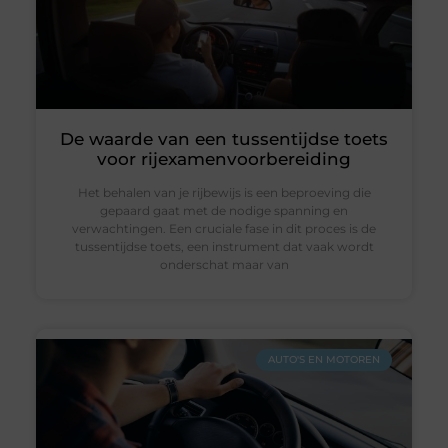
De waarde van een tussentijdse toets
voor rijexamenvoorbereiding
Het behalen van je rijbewijs is een beproeving die
gepaard gaat met de nodige spanning en
verwachtingen. Een cruciale fase in dit proces is de
tussentijdse toets, een instrument dat vaak wordt
onderschat maar van
AUTO'S EN MOTOREN