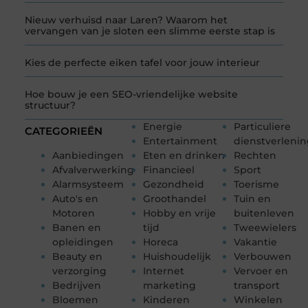
Nieuw verhuisd naar Laren? Waarom het
vervangen van je sloten een slimme eerste stap is
Kies de perfecte eiken tafel voor jouw interieur
Hoe bouw je een SEO-vriendelijke website
structuur?
Energie
Particuliere
CATEGORIEËN
Entertainment
dienstverleni
Aanbiedingen
Eten en drinken
Rechten
Afvalverwerking
Financieel
Sport
Alarmsysteem
Gezondheid
Toerisme
Auto's en
Groothandel
Tuin en
Motoren
Hobby en vrije
buitenleven
Banen en
tijd
Tweewielers
opleidingen
Horeca
Vakantie
Beauty en
Huishoudelijk
Verbouwen
verzorging
Internet
Vervoer en
Bedrijven
marketing
transport
Bloemen
Kinderen
Winkelen