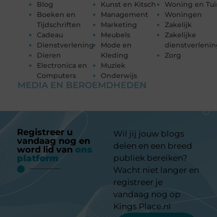
Blog
Kunst en Kitsch
Woning en Tui
Boeken en
Management
Woningen
Tijdschriften
Marketing
Zakelijk
Cadeau
Meubels
Zakelijke
Dienstverlening
Mode en
dienstverleni
Dieren
Kleding
Zorg
Electronica en
Muziek
Computers
Onderwijs
MEDIA EN BEROEMDHEDEN
Registreer u
Wil jij jouw blogs
vandaag nog en
delen en een breed
word lid van
ons
platform
publiek bereiken?
Wacht niet langer en
registreer je
vandaag nog op
Kings Place.nl