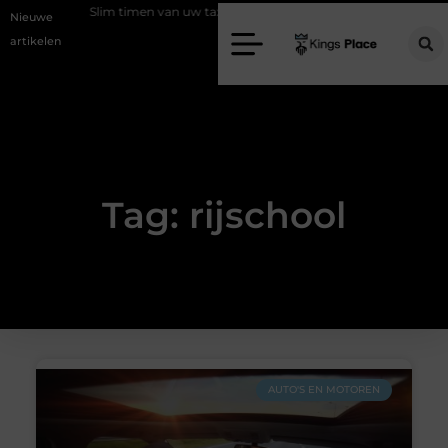
ramma
Slim timen van uw taxatie
Geef uw slaapkamer een upgrade
Nieuwe
artikelen
Tag: rijschool
AUTO'S EN MOTOREN