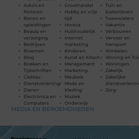
Auto's en
Groothandel
Tuin en
Motoren
Hobby en vrije
buitenleven
Banen en
tijd
Tweewielers
opleidingen
Horeca
Vakantie
Beauty en
Huishoudelijk
Verbouwen
verzorging
Internet
Vervoer en
Bedrijven
marketing
transport
Bloemen
Kinderen
Winkelen
Blog
Kunst en Kitsch
Woning en Tui
Boeken en
Management
Woningen
Tijdschriften
Marketing
Zakelijk
Cadeau
Meubels
Zakelijke
Dienstverlening
Mode en
dienstverleni
Dieren
Kleding
Zorg
Electronica en
Muziek
Computers
Onderwijs
MEDIA EN BEROEMDHEDEN