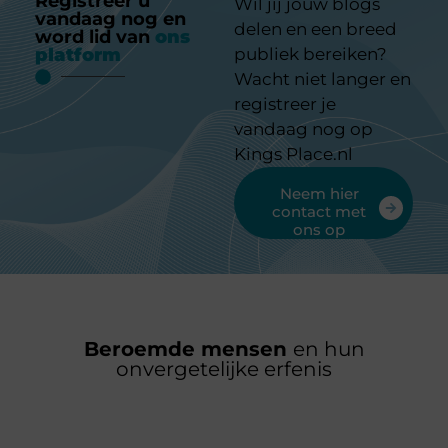
Registreer u
Wil jij jouw blogs
vandaag nog en
delen en een breed
word lid van
ons
platform
publiek bereiken?
Wacht niet langer en
registreer je
vandaag nog op
Kings Place.nl
Neem hier
contact met
ons op
Beroemde mensen
en hun
onvergetelijke erfenis