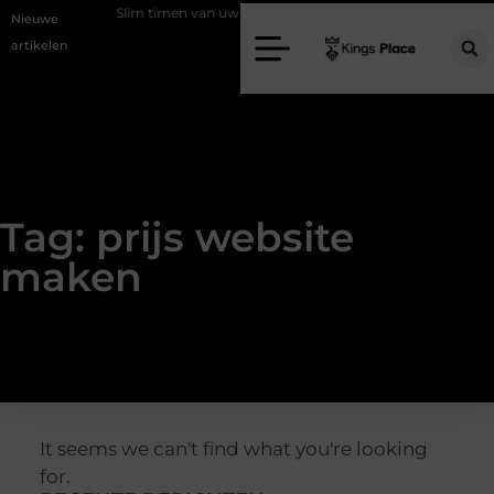
programma
Slim timen van uw taxatie
Geef uw slaapkamer een up
Nieuwe
artikelen
Tag: prijs website
maken
It seems we can't find what you're looking
for.