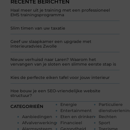
RECENTE BERICHTEN
Haal meer uit je training met een professioneel
EMS trainingsprogramma
Slim timen van uw taxatie
Geef uw slaapkamer een upgrade met
interieuradvies Zwolle
Nieuw verhuisd naar Laren? Waarom het
vervangen van je sloten een slimme eerste stap is
Kies de perfecte eiken tafel voor jouw interieur
Hoe bouw je een SEO-vriendelijke website
structuur?
Energie
Particuliere
CATEGORIEËN
Entertainment
dienstverleni
Aanbiedingen
Eten en drinken
Rechten
Afvalverwerking
Financieel
Sport
Alarmsysteem
Gezondheid
Toerisme