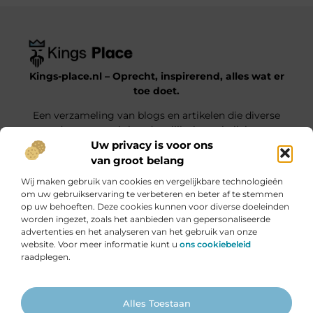
Kings-place.nl – Oprecht, inspirerend, alles wat er
toe doet.
Een verzameling van blogs en artikelen die diverse
onderwerpen uit het dagelijks leven belichten.
Uw privacy is voor ons
van groot belang
Onze informatie
Wij maken gebruik van cookies en vergelijkbare technologieën
Website Linkbuilding: Jouw Weg naar Hogere Posities en Meer Verkeer
Geld verdienen met je website: haal alles uit jouw online platform
om uw gebruikservaring te verbeteren en beter af te stemmen
op uw behoeften. Deze cookies kunnen voor diverse doeleinden
Bericht categorie
worden ingezet, zoals het aanbieden van gepersonaliseerde
advertenties en het analyseren van het gebruik van onze
website. Voor meer informatie kunt u
ons cookiebeleid
raadplegen.
Ga Naar Bo
Alles Toestaan
Website index
Cookiebeleid (EU)