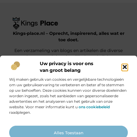
Kings-place.nl – Oprecht, inspirerend, alles wat er
toe doet.
Een verzameling van blogs en artikelen die diverse
onderwerpen uit het dagelijks leven belichten.
Uw privacy is voor ons
van groot belang
Onze informatie
Wij maken gebruik van cookies en vergelijkbare technologieën
Website Linkbuilding: Jouw Weg naar Hogere Posities en Meer Verkeer
Geld verdienen met je website: haal alles uit jouw online platform
om uw gebruikservaring te verbeteren en beter af te stemmen
op uw behoeften. Deze cookies kunnen voor diverse doeleinden
Bericht categorie
worden ingezet, zoals het aanbieden van gepersonaliseerde
advertenties en het analyseren van het gebruik van onze
website. Voor meer informatie kunt u
ons cookiebeleid
raadplegen.
Ga Naar Bo
Alles Toestaan
Website index
Cookiebeleid (EU)