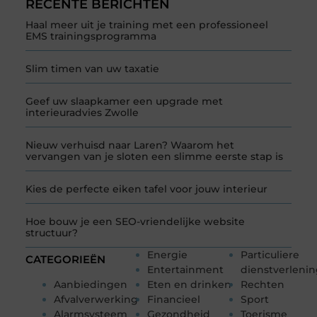
RECENTE BERICHTEN
Haal meer uit je training met een professioneel
EMS trainingsprogramma
Slim timen van uw taxatie
Geef uw slaapkamer een upgrade met
interieuradvies Zwolle
Nieuw verhuisd naar Laren? Waarom het
vervangen van je sloten een slimme eerste stap is
Kies de perfecte eiken tafel voor jouw interieur
Hoe bouw je een SEO-vriendelijke website
structuur?
Energie
Particuliere
CATEGORIEËN
Entertainment
dienstverleni
Aanbiedingen
Eten en drinken
Rechten
Afvalverwerking
Financieel
Sport
Alarmsysteem
Gezondheid
Toerisme