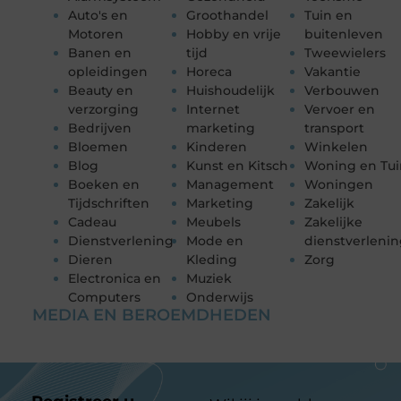
Auto's en
Groothandel
Tuin en
Motoren
Hobby en vrije
buitenleven
Banen en
tijd
Tweewielers
opleidingen
Horeca
Vakantie
Beauty en
Huishoudelijk
Verbouwen
verzorging
Internet
Vervoer en
Bedrijven
marketing
transport
Bloemen
Kinderen
Winkelen
Blog
Kunst en Kitsch
Woning en Tui
Boeken en
Management
Woningen
Tijdschriften
Marketing
Zakelijk
Cadeau
Meubels
Zakelijke
Dienstverlening
Mode en
dienstverleni
Dieren
Kleding
Zorg
Electronica en
Muziek
Computers
Onderwijs
MEDIA EN BEROEMDHEDEN