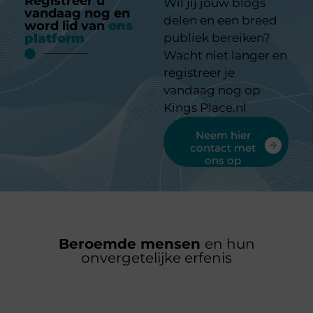
Registreer u
Wil jij jouw blogs
vandaag nog en
delen en een breed
word lid van
ons
platform
publiek bereiken?
Wacht niet langer en
registreer je
vandaag nog op
Kings Place.nl
Neem hier
contact met
ons op
Beroemde mensen
en hun
onvergetelijke erfenis