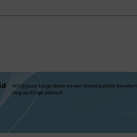
id
Wil jij jouw blogs delen en een breed publiek bereiken
nog op Kings-place.nl