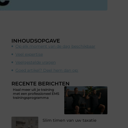
INHOUDSOPGAVE
Op elk moment van de dag beschikbaar
Veel expertise
Veelgestelde vragen
Goed artikel? Deel hem dan op:
RECENTE BERICHTEN
Haal meer uit je training
met een professioneel EMS
trainingsprogramma
Slim timen van uw taxatie