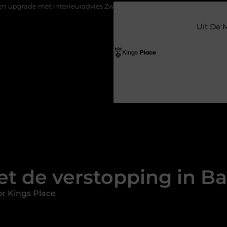
terieuradvies Zwolle
Nieuw verhuisd naar Laren? Waarom het ve
Uit De 
t de verstopping in Ba
r Kings Place