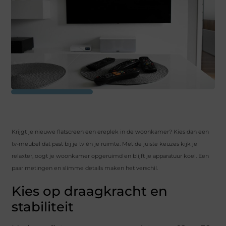
Krijgt je nieuwe flatscreen een ereplek in de woonkamer? Kies dan een
tv-meubel dat past bij je tv én je ruimte. Met de juiste keuzes kijk je
relaxter, oogt je woonkamer opgeruimd en blijft je apparatuur koel. Een
paar metingen en slimme details maken het verschil.
Kies op draagkracht en
stabiliteit