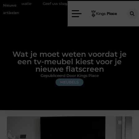
e
Geef uw slaapkamer een upgrade met interieuradvies Zwolle
N
Nieuwe
artikelen
Wat je moet weten voordat je
een tv-meubel kiest voor je
nieuwe flatscreen
Gepubliceerd Door Kings Place
MEUBELS