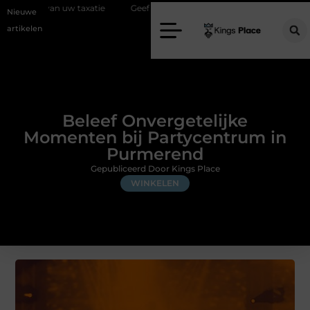
 taxatie
Geef uw slaapkamer een upgrade met interieuradvies Zwoll
Nieuwe
artikelen
Beleef Onvergetelijke
Momenten bij Partycentrum in
Purmerend
Gepubliceerd Door Kings Place
WINKELEN