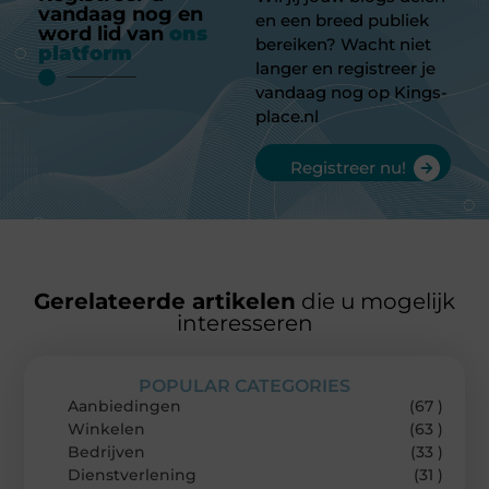
vandaag nog en
en een breed publiek
word lid van
ons
bereiken? Wacht niet
platform
langer en registreer je
vandaag nog op Kings-
place.nl
Registreer nu!
Gerelateerde artikelen
die u mogelijk
interesseren
POPULAR CATEGORIES
Aanbiedingen
(67 )
Winkelen
(63 )
Bedrijven
(33 )
Dienstverlening
(31 )