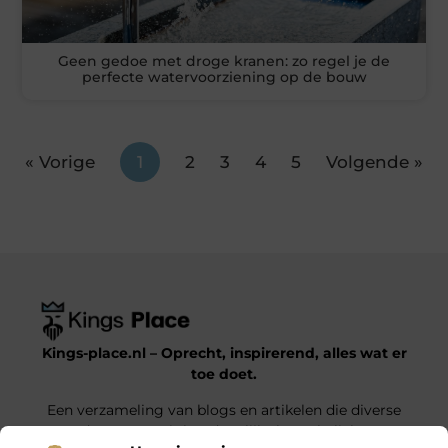
Geen gedoe met droge kranen: zo regel je de
perfecte watervoorziening op de bouw
« Vorige
1
2
3
4
5
Volgende »
Kings-place.nl – Oprecht, inspirerend, alles wat er
toe doet.
Een verzameling van blogs en artikelen die diverse
onderwerpen uit het dagelijks leven belichten.