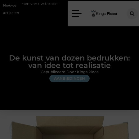
n van uw taxatie
Geef uw slaapkamer een upgrade met interieuradvie
Nieuwe
artikelen
De kunst van dozen bedrukken:
van idee tot realisatie
Gepubliceerd Door Kings Place
AANBIEDINGEN