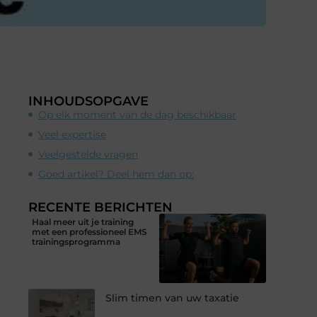
INHOUDSOPGAVE
Op elk moment van de dag beschikbaar
Veel expertise
Veelgestelde vragen
Goed artikel? Deel hem dan op:
RECENTE BERICHTEN
Haal meer uit je training
met een professioneel EMS
trainingsprogramma
Slim timen van uw taxatie