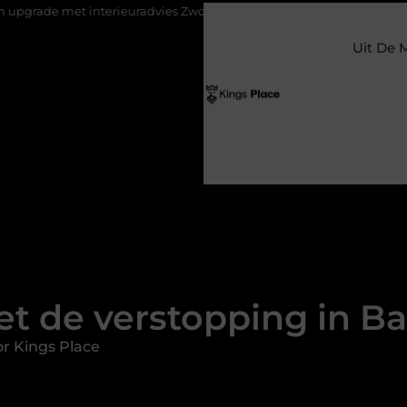
rieuradvies Zwolle
Nieuw verhuisd naar Laren? Waarom het verv
Uit De 
t de verstopping in Ba
r Kings Place