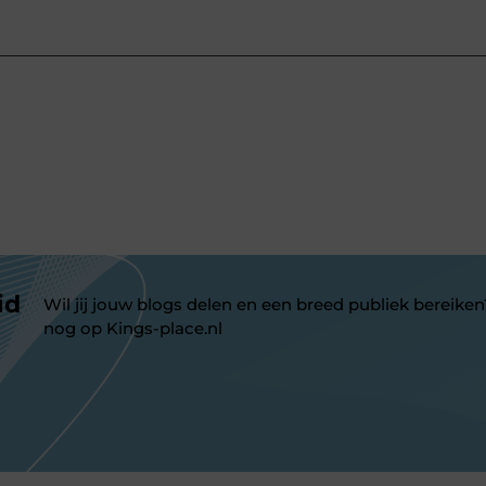
id
Wil jij jouw blogs delen en een breed publiek bereiken
nog op Kings-place.nl