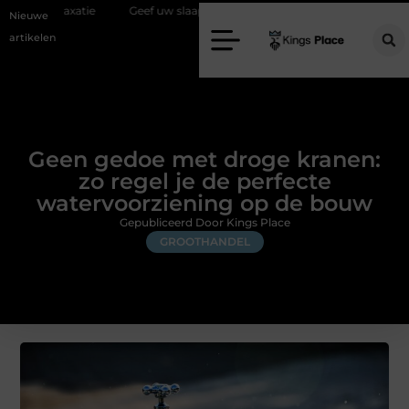
Geef uw slaapkamer een upgrade met interieuradvies Zwolle
N
Nieuwe
artikelen
Geen gedoe met droge kranen:
zo regel je de perfecte
watervoorziening op de bouw
Gepubliceerd Door Kings Place
GROOTHANDEL