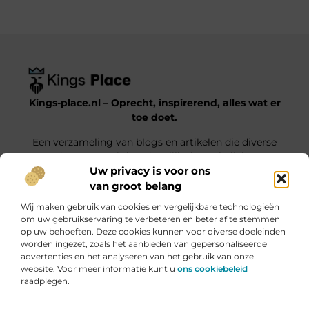
Kings-place.nl – Oprecht, inspirerend, alles wat er
toe doet.
Een verzameling van blogs en artikelen die diverse
onderwerpen uit het dagelijks leven belichten.
Uw privacy is voor ons
van groot belang
Onze informatie
Wij maken gebruik van cookies en vergelijkbare technologieën
Website Linkbuilding: Jouw Weg naar Hogere Posities en Meer Verkeer
Geld verdienen met je website: haal alles uit jouw online platform
om uw gebruikservaring te verbeteren en beter af te stemmen
op uw behoeften. Deze cookies kunnen voor diverse doeleinden
Bericht categorie
worden ingezet, zoals het aanbieden van gepersonaliseerde
advertenties en het analyseren van het gebruik van onze
website. Voor meer informatie kunt u
ons cookiebeleid
raadplegen.