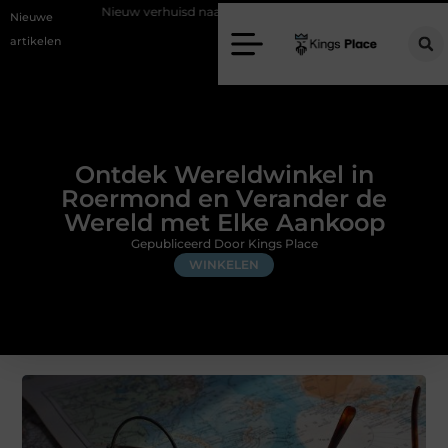
euw verhuisd naar Laren? Waarom het vervangen van je sloten een slimme e
Nieuwe
artikelen
Ontdek Wereldwinkel in
Roermond en Verander de
Wereld met Elke Aankoop
Gepubliceerd Door Kings Place
WINKELEN