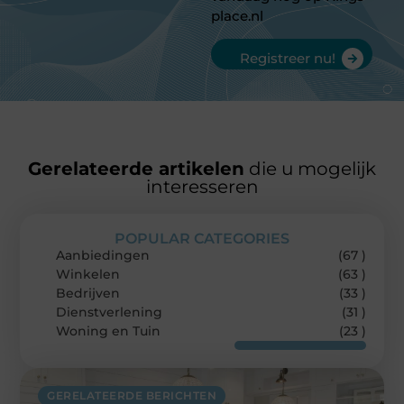
place.nl
Registreer nu!
Gerelateerde artikelen
die u mogelijk
interesseren
POPULAR CATEGORIES
Aanbiedingen
(67 )
Winkelen
(63 )
Bedrijven
(33 )
Dienstverlening
(31 )
Woning en Tuin
(23 )
GERELATEERDE BERICHTEN