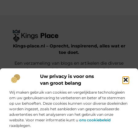
Kings-place.nl – Oprecht, inspirerend, alles wat er
toe doet.
Een verzameling van blogs en artikelen die diverse
onderwerpen uit het dagelijks leven belichten.
Uw privacy is voor ons
van groot belang
Onze informatie
Wij maken gebruik van cookies en vergelijkbare technologieën
Website Linkbuilding: Jouw Weg naar Hogere Posities en Meer Verkeer
Geld verdienen met je website: haal alles uit jouw online platform
om uw gebruikservaring te verbeteren en beter af te stemmen
op uw behoeften. Deze cookies kunnen voor diverse doeleinden
Bericht categorie
worden ingezet, zoals het aanbieden van gepersonaliseerde
advertenties en het analyseren van het gebruik van onze
website. Voor meer informatie kunt u
ons cookiebeleid
raadplegen.