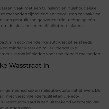
ssen, vaak met een tuinslang en huishoudelijke
eze methoden tijdrovend en verkwisten ze vaak veel
maken gebruik van geavanceerde technologieën
m de klus sneller en efficiënter te klaren.
ct, zijn eco-vriendelijke autowasopties steeds
en minder water en milieuvriendelijke
er alternatief bieden voor traditionele methoden.
jke Wasstraat in
en gemeenschap en milieubewuste initiatieven. De
 met verschillende faciliteiten die eco-
t in Heerhugowaard is een uitstekend voorbeeld van
nd kunnen gaan.