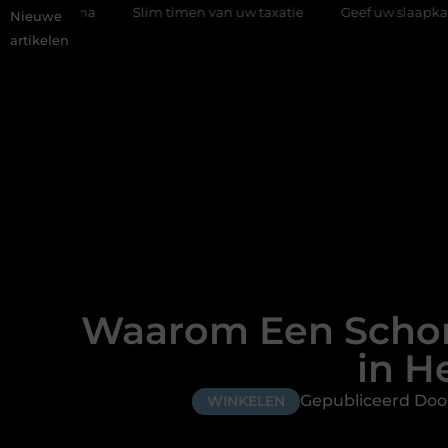
Slim timen van uw taxatie
Geef uw slaapkamer een upgrade
Nieuwe
artikelen
Waarom Een Schone
in H
Gepubliceerd Doo
WINKELEN