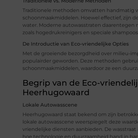
Traditionele vs. Moderne Methoden
Traditionele methoden omvatten handmatig wa
schoonmaakmiddelen. Hoewel effectief, zijn d
water. Moderne autowasstraten daarentegen 
zoals hogedrukreinigers en speciale shampoos o
De Introductie van Eco-vriendelijke Opties
Met de groeiende bezorgdheid over milieu-impa
populairder geworden. Deze methoden gebruik
schoonmaakmiddelen, waardoor ze een duurzam
Begrip van de Eco-vriendeli
Heerhugowaard
Lokale Autowasscene
Heerhugowaard staat bekend om zijn betrokk
lokale autowasscene weerspiegelt deze waarden,
vriendelijke diensten aanbieden. De wasstraa
hoe technologie en duurzaamheid hand in ha