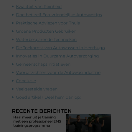
Kwaliteit van Reinheid
Doe-het-zelf Eco-vriendelijke Autowastips
Praktische Adviezen voor Thuis
Groene Producten Gebruiken
Waterbesparende Technieken
De Toekomst van Autowassen in Heerhugowaard
Innovaties in Duurzame Autoverzorging
Gemeenschapsinitiatieven
Vooruitzichten voor de Autowasindustrie
Conclusie
Veelgestelde vragen
Goed artikel? Deel hem dan op:
RECENTE BERICHTEN
Haal meer uit je training
met een professioneel EMS
trainingsprogramma