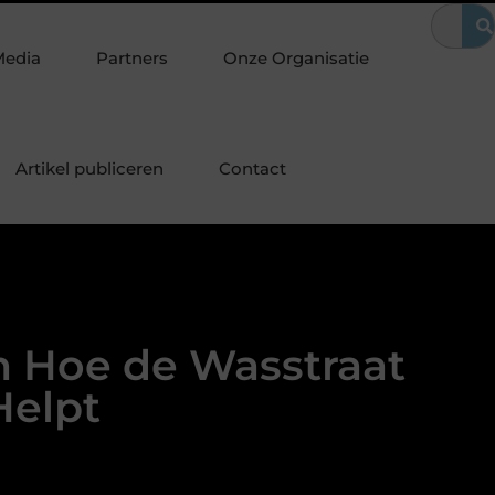
m het vervangen van je sloten een slimme eerste stap is
Kies d
Media
Partners
Onze Organisatie
Artikel publiceren
Contact
n Hoe de Wasstraat
Helpt