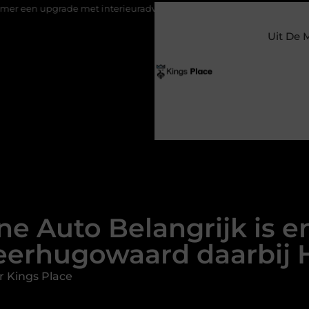
 met interieuradvies Zwolle
Nieuw verhuisd naar Laren? Waaro
Uit De 
 Auto Belangrijk is e
eerhugowaard daarbij 
r Kings Place