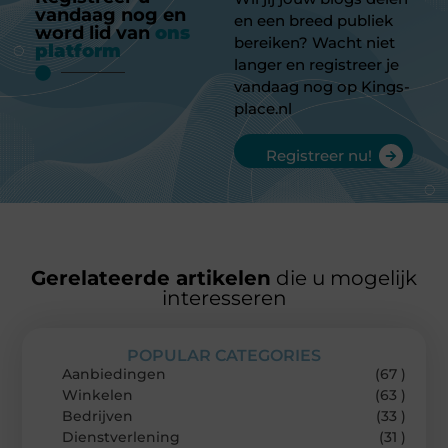
vandaag nog en
en een breed publiek
word lid van
ons
bereiken? Wacht niet
platform
langer en registreer je
vandaag nog op Kings-
place.nl
Registreer nu!
Gerelateerde artikelen
die u mogelijk
interesseren
POPULAR CATEGORIES
Aanbiedingen
(67 )
Winkelen
(63 )
Bedrijven
(33 )
Dienstverlening
(31 )