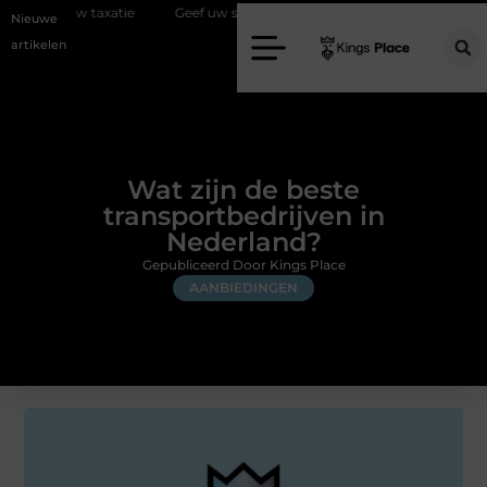
atie
Geef uw slaapkamer een upgrade met interieuradvies Zwolle
Nieuwe
artikelen
Wat zijn de beste
transportbedrijven in
Nederland?
Gepubliceerd Door Kings Place
AANBIEDINGEN