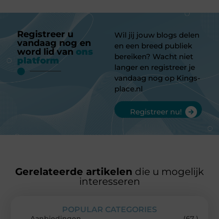
Registreer u
Wil jij jouw blogs delen
vandaag nog en
en een breed publiek
word lid van
ons
bereiken? Wacht niet
platform
langer en registreer je
vandaag nog op Kings-
place.nl
Registreer nu!
Gerelateerde artikelen
die u mogelijk
interesseren
POPULAR CATEGORIES
Aanbiedingen
(67 )