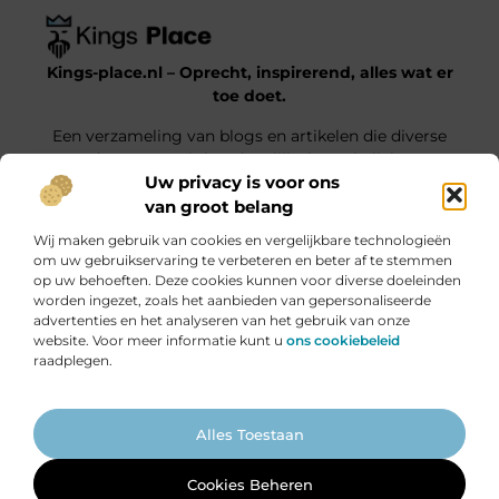
Kings-place.nl – Oprecht, inspirerend, alles wat er
toe doet.
Een verzameling van blogs en artikelen die diverse
onderwerpen uit het dagelijks leven belichten.
Uw privacy is voor ons
van groot belang
Onze informatie
Wij maken gebruik van cookies en vergelijkbare technologieën
Website Linkbuilding: Jouw Weg naar Hogere Posities en Meer Verkeer
Geld verdienen met je website: haal alles uit jouw online platform
om uw gebruikservaring te verbeteren en beter af te stemmen
op uw behoeften. Deze cookies kunnen voor diverse doeleinden
Bericht categorie
worden ingezet, zoals het aanbieden van gepersonaliseerde
advertenties en het analyseren van het gebruik van onze
website. Voor meer informatie kunt u
ons cookiebeleid
raadplegen.
Ga Naar Bo
Alles Toestaan
Website index
Cookiebeleid (EU)
@2025 www.kings-place.nl. All Right Reserved.
Cookies Beheren