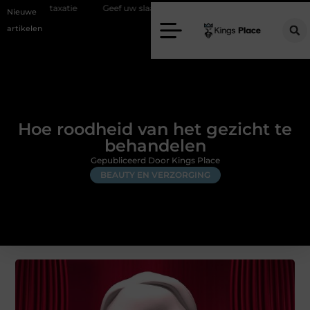
atie
Geef uw slaapkamer een upgrade met interieuradvies Zwolle
Nieuwe
artikelen
Hoe roodheid van het gezicht te
behandelen
Gepubliceerd Door Kings Place
BEAUTY EN VERZORGING