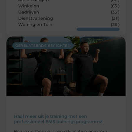
Winkelen
(63 )
Bedrijven
(33 )
Dienstverlening
(31 )
Woning en Tuin
(23 )
GERELATEERDE BERICHTEN
Haal meer uit je training met een
professioneel EMS trainingsprogramma
Ben je op zoek naar een efficiënte manier om