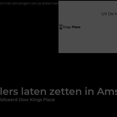
an je sloten een slimme eerste stap is
Kies de perfecte eiken t
Uit De 
llers laten zetten in A
bliceerd Door Kings Place