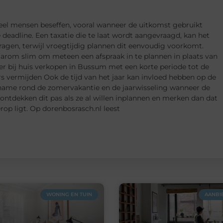
 veel mensen beseffen, vooral wanneer de uitkomst gebruikt
eadline. Een taxatie die te laat wordt aangevraagd, kan het
ragen, terwijl vroegtijdig plannen dit eenvoudig voorkomt.
arom slim om meteen een afspraak in te plannen in plaats van
ker bij huis verkopen in Bussum met een korte periode tot de
s vermijden Ook de tijd van het jaar kan invloed hebben op de
 name rond de zomervakantie en de jaarwisseling wanneer de
ontdekken dit pas als ze al willen inplannen en merken dan dat
p ligt. Op dorenbosrasch.nl leest
WONING EN TUIN
AANBI