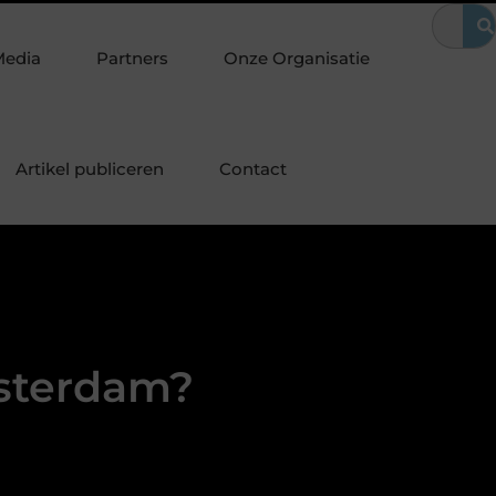
afel voor jouw interieur
Hoe bouw je een SEO-vriendelijke websi
Media
Partners
Onze Organisatie
Artikel publiceren
Contact
msterdam?