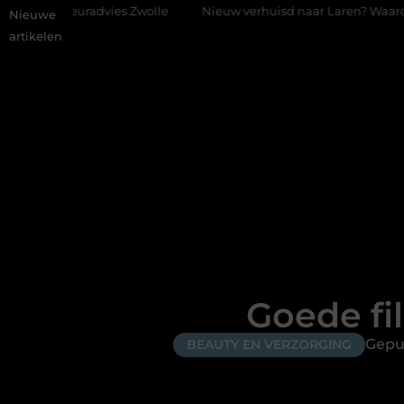
vies Zwolle
Nieuw verhuisd naar Laren? Waarom het vervangen v
Nieuwe
artikelen
Goede fi
Gepu
BEAUTY EN VERZORGING