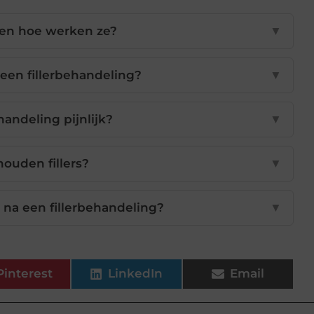
rs en hoe werken ze?
▼
 een fillerbehandeling?
▼
ehandeling pijnlijk?
▼
ouden fillers?
▼
 na een fillerbehandeling?
▼
Pinterest
LinkedIn
Email