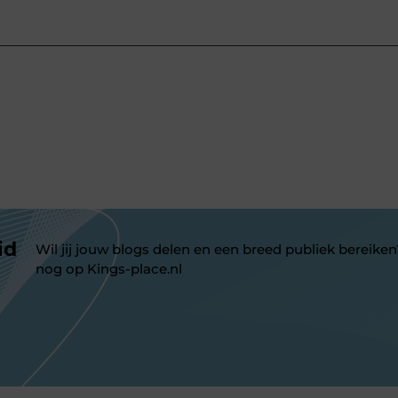
id
Wil jij jouw blogs delen en een breed publiek bereiken
nog op Kings-place.nl