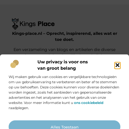
Kings-place.nl – Oprecht, inspirerend, alles wat er
toe doet.
Een verzameling van blogs en artikelen die diverse
onderwerpen uit het dagelijks leven belichten.
Uw privacy is voor ons
van groot belang
Onze informatie
Wij maken gebruik van cookies en vergelijkbare technologieën
Website Linkbuilding: Jouw Weg naar Hogere Posities en Meer Verkeer
Geld verdienen met je website: haal alles uit jouw online platform
om uw gebruikservaring te verbeteren en beter af te stemmen
op uw behoeften. Deze cookies kunnen voor diverse doeleinden
Bericht categorie
worden ingezet, zoals het aanbieden van gepersonaliseerde
advertenties en het analyseren van het gebruik van onze
website. Voor meer informatie kunt u
ons cookiebeleid
raadplegen.
Ga Naar Bo
Alles Toestaan