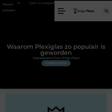
Geef uw slaapkamer een upgrade met interieuradvies Zwolle
Nieuw 
Nieuwe
artikelen
Waarom Plexiglas zo populair is
geworden
Gepubliceerd Door Kings Place
VERBOUWEN