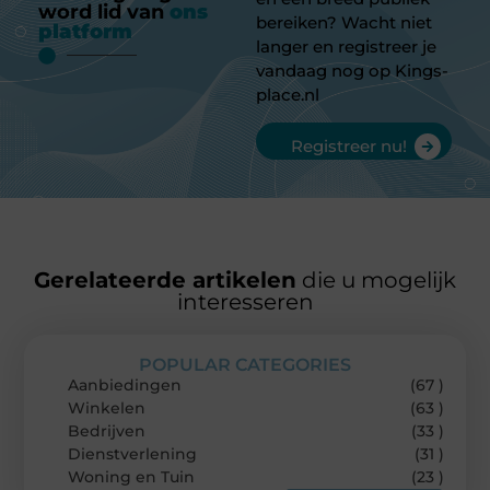
word lid van
ons
bereiken? Wacht niet
platform
langer en registreer je
vandaag nog op Kings-
place.nl
Registreer nu!
Gerelateerde artikelen
die u mogelijk
interesseren
POPULAR CATEGORIES
Aanbiedingen
(67 )
Winkelen
(63 )
Bedrijven
(33 )
Dienstverlening
(31 )
Woning en Tuin
(23 )