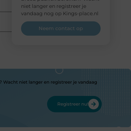
niet langer en registreer je
vandaag nog op Kings-place.nl
Neem contact op
? Wacht niet langer en registreer je vandaag
Registreer nu!