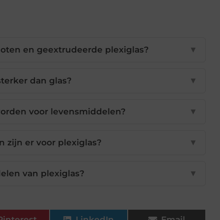
goten en geextrudeerde plexiglas?
▼
 sterker dan glas?
▼
worden voor levensmiddelen?
▼
zijn er voor plexiglas?
▼
elen van plexiglas?
▼
Pinterest
LinkedIn
Email