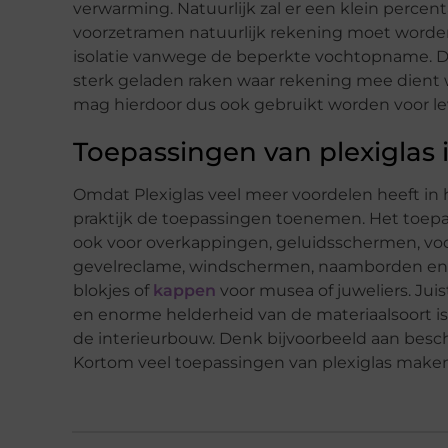
verwarming. Natuurlijk zal er een klein percen
voorzetramen natuurlijk rekening moet worden
isolatie vanwege de beperkte vochtopname. De
sterk geladen raken waar rekening mee dient w
mag hierdoor dus ook gebruikt worden voor l
Toepassingen van plexiglas i
Omdat Plexiglas veel meer voordelen heeft in 
praktijk de toepassingen toenemen. Het toep
ook voor overkappingen, geluidsschermen, voorze
gevelreclame, windschermen, naamborden en ve
blokjes of
kappen
voor musea of juweliers. Jui
en enorme helderheid van de materiaalsoort is
de interieurbouw. Denk bijvoorbeeld aan besch
Kortom veel toepassingen van plexiglas maken