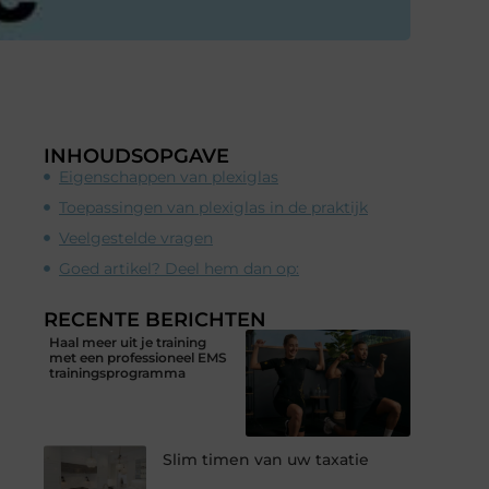
INHOUDSOPGAVE
Eigenschappen van plexiglas
Toepassingen van plexiglas in de praktijk
Veelgestelde vragen
Goed artikel? Deel hem dan op:
RECENTE BERICHTEN
Haal meer uit je training
met een professioneel EMS
trainingsprogramma
Slim timen van uw taxatie