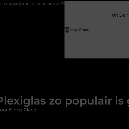
nterieuradvies Zwolle
Nieuw verhuisd naar Laren? Waarom het v
Uit De 
exiglas zo populair i
oor Kings Place