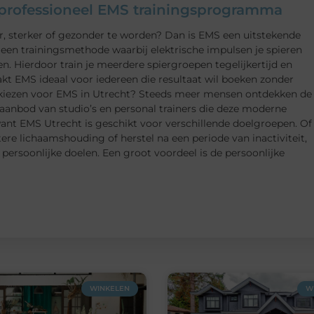
n professioneel EMS trainingsprogramma
er, sterker of gezonder te worden? Dan is EMS een uitstekende
, een trainingsmethode waarbij elektrische impulsen je spieren
en. Hierdoor train je meerdere spiergroepen tegelijkertijd en
akt EMS ideaal voor iedereen die resultaat wil boeken zonder
 kiezen voor EMS in Utrecht? Steeds meer mensen ontdekken de
 aanbod van studio’s en personal trainers die deze moderne
want EMS Utrecht is geschikt voor verschillende doelgroepen. Of
tere lichaamshouding of herstel na een periode van inactiviteit,
ersoonlijke doelen. Een groot voordeel is de persoonlijke
WINKELEN
W