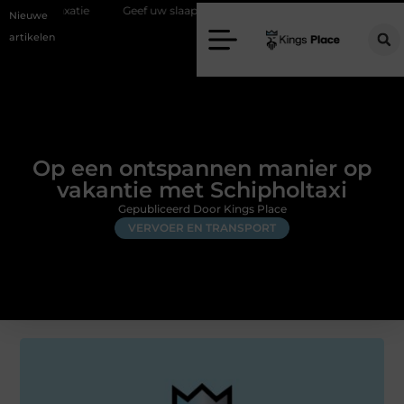
e
Geef uw slaapkamer een upgrade met interieuradvies Zwolle
N
Nieuwe
artikelen
Op een ontspannen manier op
vakantie met Schipholtaxi
Gepubliceerd Door Kings Place
VERVOER EN TRANSPORT