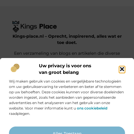
Kings-place.nl – Oprecht, inspirerend, alles wat er
toe doet.
Een verzameling van blogs en artikelen die diverse
onderwerpen uit het dagelijks leven belichten.
Uw privacy is voor ons
van groot belang
Onze informatie
Wij maken gebruik van cookies en vergelijkbare technologieën
Website Linkbuilding: Jouw Weg naar Hogere Posities en Meer Verkeer
Geld verdienen met je website: haal alles uit jouw online platform
om uw gebruikservaring te verbeteren en beter af te stemmen
op uw behoeften. Deze cookies kunnen voor diverse doeleinden
Bericht categorie
worden ingezet, zoals het aanbieden van gepersonaliseerde
advertenties en het analyseren van het gebruik van onze
website. Voor meer informatie kunt u
ons cookiebeleid
raadplegen.
Ga Naar Bo
Alles Toestaan