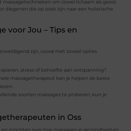
 massagetechnieken om zowel lichaam als geest
r diegenen die op zoek zijn naar een holistische
e voor Jou – Tips en
rweldigend zijn, vooral met zoveel opties
ke spieren, stress of behoefte aan ontspanning?
nele massagetherapeut kan je helpen de beste
iezen.
chillende soorten massages te proberen, kun je
getherapeuten in Oss
e en inzichten over hoe massages je gezondheid en