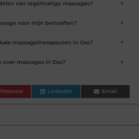
delen van regelmatige massages?
▼
assage voor mijn behoeften?
▼
okale massagetherapeuten in Oss?
▼
 over massages in Oss?
▼
Pinterest
LinkedIn
Email