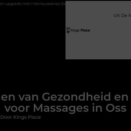
interieuradvies Zwolle
Nieuw verhuisd naar Laren? Waarom het 
Uit De 
n van Gezondheid en 
voor Massages in Oss
 Door Kings Place