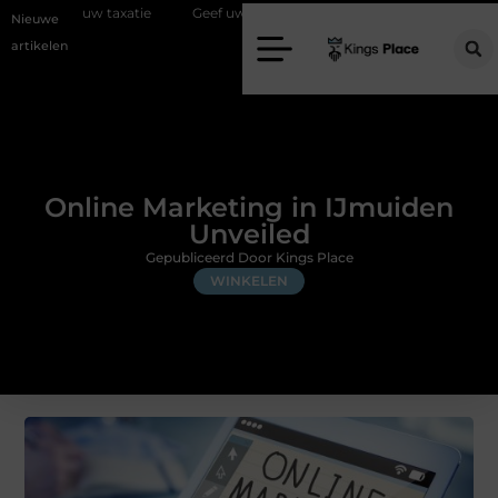
e
Geef uw slaapkamer een upgrade met interieuradvies Zwolle
N
Nieuwe
artikelen
Online Marketing in IJmuiden
Unveiled
Gepubliceerd Door Kings Place
WINKELEN