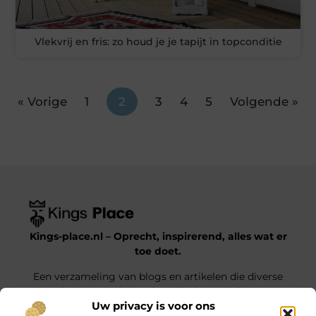
Vlekvrij en fris: zo houd je je tapijt in topconditie
« Vorige
1
2
3
4
5
Volgende »
Kings-place.nl – Oprecht, inspirerend, alles wat er
toe doet.
Een verzameling van blogs en artikelen die diverse
onderwerpen uit het dagelijks leven belichten.
Uw privacy is voor ons