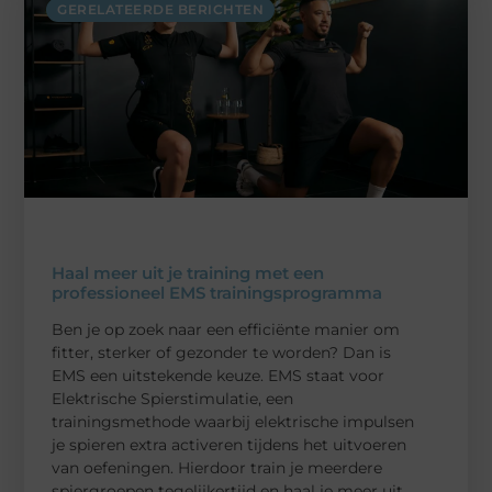
GERELATEERDE BERICHTEN
Haal meer uit je training met een
professioneel EMS trainingsprogramma
Ben je op zoek naar een efficiënte manier om
fitter, sterker of gezonder te worden? Dan is
EMS een uitstekende keuze. EMS staat voor
Elektrische Spierstimulatie, een
trainingsmethode waarbij elektrische impulsen
je spieren extra activeren tijdens het uitvoeren
van oefeningen. Hierdoor train je meerdere
spiergroepen tegelijkertijd en haal je meer uit