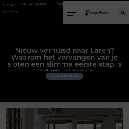
 taxatie
Geef uw slaapkamer een upgrade met interieuradvies Zwolle
Nieuwe
artikelen
Nieuw verhuisd naar Laren?
Waarom het vervangen van je
sloten een slimme eerste stap is
Gepubliceerd Door Kings Place
AANBIEDINGEN