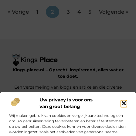
« Vorige
1
2
3
4
5
Volgende »
Kings-place.nl – Oprecht, inspirerend, alles wat er
toe doet.
Een verzameling van blogs en artikelen die diverse
onderwerpen uit het dagelijks leven belichten.
Uw privacy is voor ons
van groot belang
Onze informatie
Wij maken gebruik van cookies en vergelijkbare technologieën
Website Linkbuilding: Jouw Weg naar Hogere Posities en Meer Verkeer
Geld verdienen met je website: haal alles uit jouw online platform
om uw gebruikservaring te verbeteren en beter af te stemmen
op uw behoeften. Deze cookies kunnen voor diverse doeleinden
Bericht categorie
worden ingezet, zoals het aanbieden van gepersonaliseerde