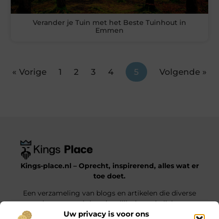
Verander je Tuin met het Beste Tuinhout in
Emmen
« Vorige
1
2
3
4
5
Volgende »
Kings-place.nl – Oprecht, inspirerend, alles wat er
toe doet.
Een verzameling van blogs en artikelen die diverse
onderwerpen uit het dagelijks leven belichten.
Uw privacy is voor ons