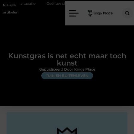
xatie
Geef uw slaapkamer een upgrade met interieuradvies Zwolle
Nieuwe
artikelen
Kunstgras is net echt maar toch
kunst
Gepubliceerd Door Kings Place
TUIN EN BUITENLEVEN