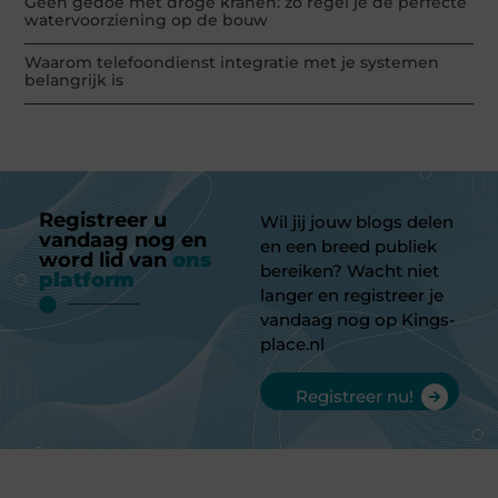
Geen gedoe met droge kranen: zo regel je de perfecte
watervoorziening op de bouw
Waarom telefoondienst integratie met je systemen
belangrijk is
Registreer u
Wil jij jouw blogs delen
vandaag nog en
en een breed publiek
word lid van
ons
bereiken? Wacht niet
platform
langer en registreer je
vandaag nog op Kings-
place.nl
Registreer nu!