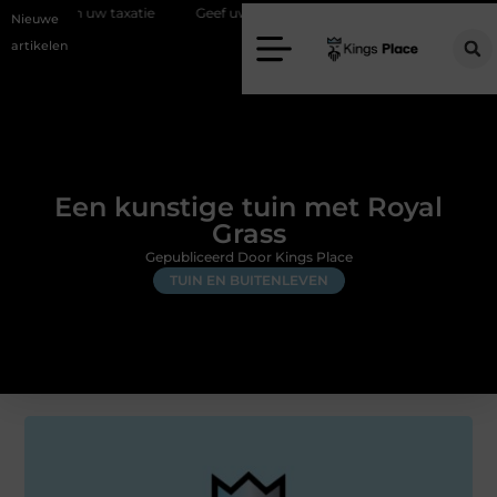
uw taxatie
Geef uw slaapkamer een upgrade met interieuradvies Zwol
Nieuwe
artikelen
Een kunstige tuin met Royal
Grass
Gepubliceerd Door Kings Place
TUIN EN BUITENLEVEN