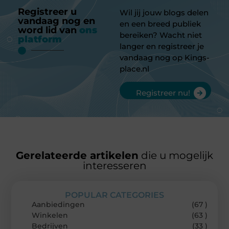
Registreer u
Wil jij jouw blogs delen
vandaag nog en
en een breed publiek
word lid van
ons
bereiken? Wacht niet
platform
langer en registreer je
vandaag nog op Kings-
place.nl
Registreer nu!
Gerelateerde artikelen
die u mogelijk
interesseren
POPULAR CATEGORIES
Aanbiedingen
(67 )
Winkelen
(63 )
Bedrijven
(33 )