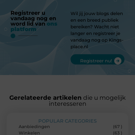
Registreer u
Wil jij jouw blogs delen
vandaag nog en
en een breed publiek
word lid van
ons
bereiken? Wacht niet
platform
langer en registreer je
vandaag nog op Kings-
place.nl
Registreer nu!
Gerelateerde artikelen
die u mogelijk
interesseren
POPULAR CATEGORIES
Aanbiedingen
(67 )
Winkelen
(63 )