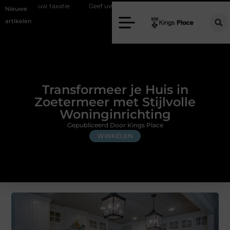
e
Geef uw slaapkamer een upgrade met interieuradvies Zwolle
N
Nieuwe
artikelen
Transformeer je Huis in
Zoetermeer met Stijlvolle
Woninginrichting
Gepubliceerd Door Kings Place
WINKELEN