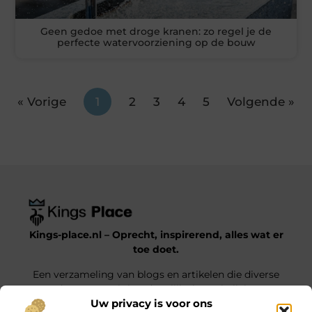
Geen gedoe met droge kranen: zo regel je de
perfecte watervoorziening op de bouw
« Vorige
1
2
3
4
5
Volgende »
Kings-place.nl – Oprecht, inspirerend, alles wat er
toe doet.
Een verzameling van blogs en artikelen die diverse
onderwerpen uit het dagelijks leven belichten.
Uw privacy is voor ons