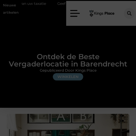
xatie
Geef uw slaapkamer een upgrade met interieuradvies Zwolle
Nieuwe
artikelen
Ontdek de Beste
Vergaderlocatie in Barendrecht
Gepubliceerd Door Kings Place
WINKELEN