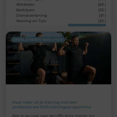
Winkelen
(63 )
Bedrijven
(33 )
Dienstverlening
(31 )
Woning en Tuin
(23 )
GERELATEERDE BERICHTEN
Haal meer uit je training met een
professioneel EMS trainingsprogramma
Ben je op zoek naar een efficiënte manier om