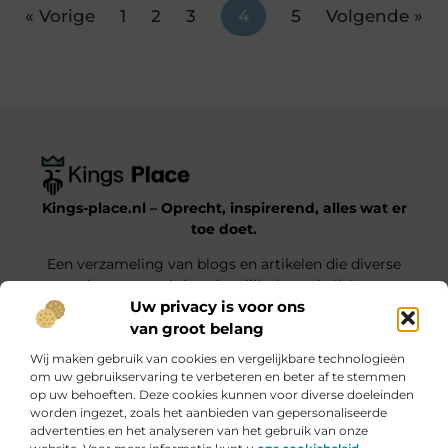
« Vorige
1
2
3
4
5
Volgende »
Kings-place.nl – Oprecht, inspirerend, alles wat er
toe doet.
Een verzameling van blogs en artikelen die diverse
onderwerpen uit het dagelijks leven belichten.
Uw privacy is voor ons
van groot belang
Onze informatie
Wij maken gebruik van cookies en vergelijkbare technologieën
Website Linkbuilding: Jouw Weg naar Hogere Posities en Meer Verkeer
Geld verdienen met je website: haal alles uit jouw online platform
om uw gebruikservaring te verbeteren en beter af te stemmen
op uw behoeften. Deze cookies kunnen voor diverse doeleinden
Bericht categorie
worden ingezet, zoals het aanbieden van gepersonaliseerde
advertenties en het analyseren van het gebruik van onze