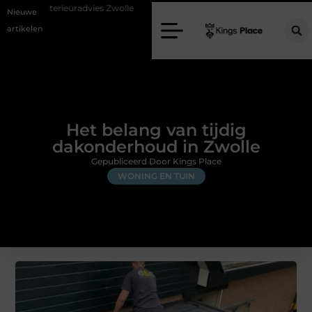
dvies Zwolle
Nieuw verhuisd naar Laren? Waarom het vervangen van je
Nieuwe
artikelen
Het belang van tijdig
dakonderhoud in Zwolle
Gepubliceerd Door Kings Place
WONING EN TUIN