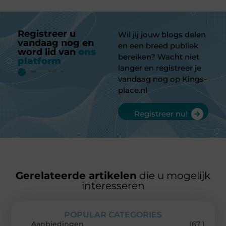
Registreer u
Wil jij jouw blogs delen
vandaag nog en
en een breed publiek
word lid van
ons
bereiken? Wacht niet
platform
langer en registreer je
vandaag nog op Kings-
place.nl
Registreer nu!
Gerelateerde artikelen
die u mogelijk
interesseren
POPULAR CATEGORIES
Aanbiedingen
(67 )