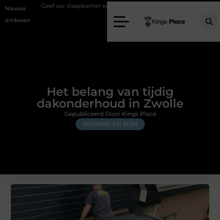
 uw slaapkamer een upgrade met interieuradvies Zwolle
Nieuw verhui
Nieuwe
artikelen
Het belang van tijdig
dakonderhoud in Zwolle
Gepubliceerd Door Kings Place
WONING EN TUIN