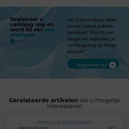
Registreer u
Wil jij jouw blogs delen
vandaag nog en
en een breed publiek
word lid van
ons
bereiken? Wacht niet
platform
langer en registreer je
vandaag nog op Kings-
place.nl
Registreer nu!
Gerelateerde artikelen
die u mogelijk
interesseren
POPULAR CATEGORIES
Aanbiedingen
(67 )