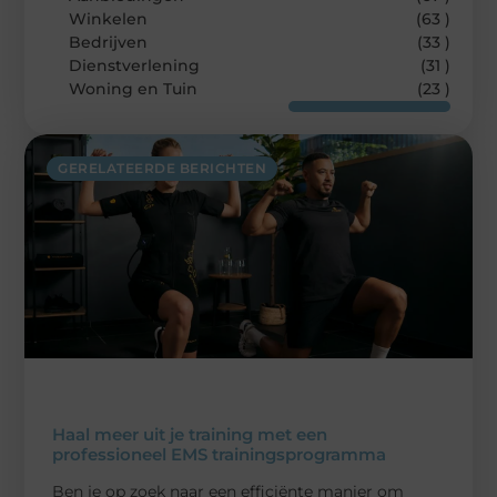
Winkelen
(63 )
Bedrijven
(33 )
Dienstverlening
(31 )
Woning en Tuin
(23 )
GERELATEERDE BERICHTEN
Haal meer uit je training met een
professioneel EMS trainingsprogramma
Ben je op zoek naar een efficiënte manier om