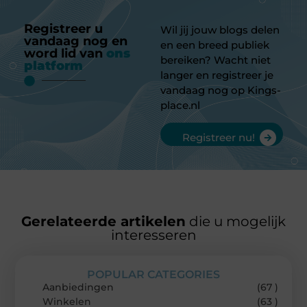
Registreer u
Wil jij jouw blogs delen
vandaag nog en
en een breed publiek
word lid van
ons
bereiken? Wacht niet
platform
langer en registreer je
vandaag nog op Kings-
place.nl
Registreer nu!
Gerelateerde artikelen
die u mogelijk
interesseren
POPULAR CATEGORIES
Aanbiedingen
(67 )
Winkelen
(63 )