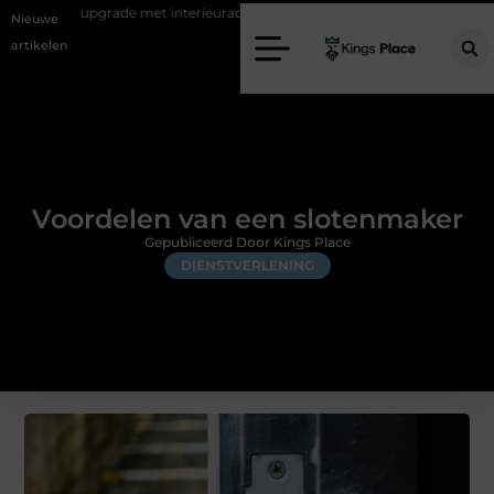
met interieuradvies Zwolle
Nieuw verhuisd naar Laren? Waarom het v
Nieuwe
artikelen
Voordelen van een slotenmaker
Gepubliceerd Door Kings Place
DIENSTVERLENING