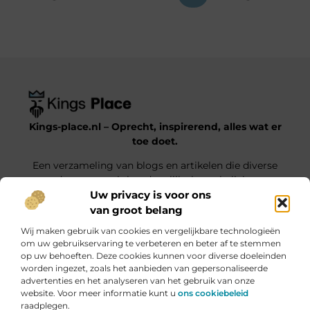
Kings-place.nl – Oprecht, inspirerend, alles wat er
toe doet.
Een verzameling van blogs en artikelen die diverse
onderwerpen uit het dagelijks leven belichten.
Uw privacy is voor ons
van groot belang
Onze informatie
Wij maken gebruik van cookies en vergelijkbare technologieën
Website Linkbuilding: Jouw Weg naar Hogere Posities en Meer Verkeer
Geld verdienen met je website: haal alles uit jouw online platform
om uw gebruikservaring te verbeteren en beter af te stemmen
op uw behoeften. Deze cookies kunnen voor diverse doeleinden
Bericht categorie
worden ingezet, zoals het aanbieden van gepersonaliseerde
advertenties en het analyseren van het gebruik van onze
website. Voor meer informatie kunt u
ons cookiebeleid
raadplegen.