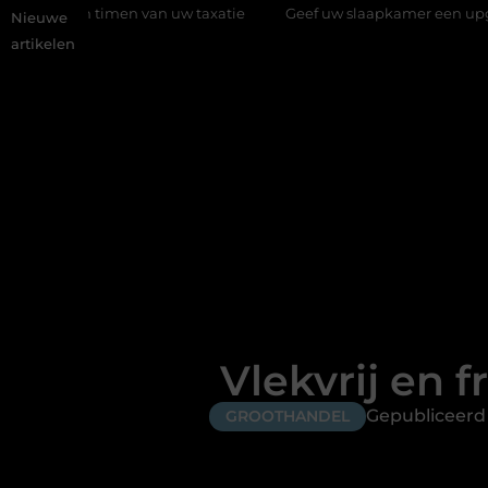
van uw taxatie
Geef uw slaapkamer een upgrade met interieura
Nieuwe
artikelen
Vlekvrij en f
Gepubliceerd
GROOTHANDEL