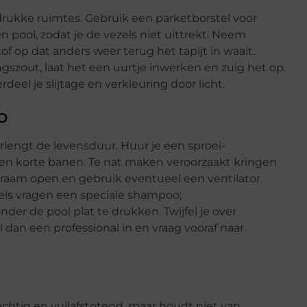
drukke ruimtes. Gebruik een parketborstel voor
 pool, zodat je de vezels niet uittrekt. Neem
of op dat anders weer terug het tapijt in waait.
ngszout, laat het een uurtje inwerken en zuig het op.
deel je slijtage en verkleuring door licht.
o
rlengt de levensduur. Huur je een sproei-
en korte banen. Te nat maken veroorzaakt kringen
n raam open en gebruik eventueel een ventilator
els vragen een speciale shampoo;
er de pool plat te drukken. Twijfel je over
an een professional in en vraag vooraf naar
rachtig en vuilafstotend, maar houdt niet van