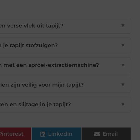
n verse vlek uit tapijt?
▼
 je tapijt stofzuigen?
▼
igen met een sproei-extractiemachine?
▼
zijn veilig voor mijn tapijt?
▼
n en slijtage in je tapijt?
▼
Pinterest
LinkedIn
Email