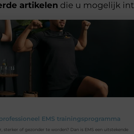
rde artikelen
die u mogelijk in
n professioneel EMS trainingsprogramma
er, sterker of gezonder te worden? Dan is EMS een uitstekende