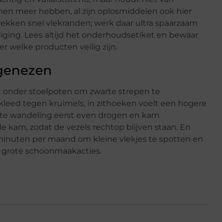
nen meer hebben, al zijn oplosmiddelen ook hier
 trekken snel vlekranden; werk daar ultra spaarzaam
niging. Lees altijd het onderhoudsetiket en bewaar
r welke producten veilig zijn.
genezen
t onder stoelpoten om zwarte strepen te
kleed tegen kruimels, in zithoeken voelt een hogere
atte wandeling eerst even drogen en kam
 kam, zodat de vezels rechtop blijven staan. En
jf minuten per maand om kleine vlekjes te spotten en
nder grote schoonmaakacties.