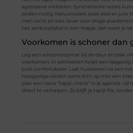
agressieve middelen. Synthetische vezels kun
zelden nodig. Natuurvezels zoals sisal en jute
met vocht en kies liever voor droge poederrei
het aankooplabel in een mapje, dan weet je late
Voorkomen is schoner dan 
Leg een schoonloopmat bij de deur en plak vil
voorkomen. In eethoeken helpt een laagpolig 
pool comfortabeler. Laat huisdieren na een n
hoogpolige kleden soms licht op met een brede
plan een vaste “tapijt-check” in je agenda: vi
direct te verhelpen. Zo blijft je tapijt fris, zo