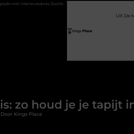
dvies Zwolle
Nieuw verhuisd naar Laren? Waarom het vervangen 
Uit De 
ris: zo houd je je tapijt 
 Door Kings Place