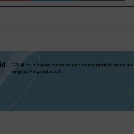
id
Wil jij jouw blogs delen en een breed publiek bereiken
nog op Kings-place.nl