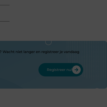
? Wacht niet langer en registreer je vandaag
Registreer nu!