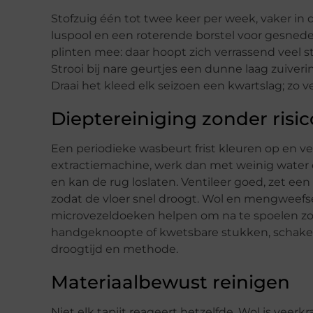
Stofzuig één tot twee keer per week, vaker in 
luspool en een roterende borstel voor gesneden
plinten mee: daar hoopt zich verrassend veel st
Strooi bij nare geurtjes een dunne laag zuiveri
Draai het kleed elk seizoen een kwartslag; zo ver
Dieptereiniging zonder risic
Een periodieke wasbeurt frist kleuren op en ve
extractiemachine, werk dan met weinig water 
en kan de rug loslaten. Ventileer goed, zet ee
zodat de vloer snel droogt. Wol en mengweefs
microvezeldoeken helpen om na te spoelen zond
handgeknoopte of kwetsbare stukken, schakel d
droogtijd en methode.
Materiaalbewust reinigen
Niet elk tapijt reageert hetzelfde. Wol is veerk